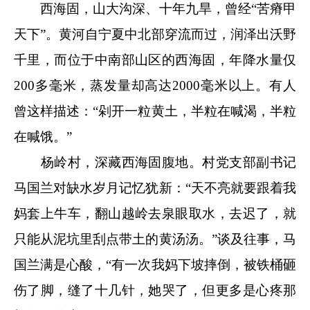
西海固，山大沟深、十年九旱，曾经“苦瘠甲
天下”。黄河自宁夏中北部穿流而过，润泽出沃野
千里，而位于中南部山区的西海固，年降水量仅
200多毫米，蒸发量却高达2000毫米以上。有人
曾这样描述：“剁开一粒黄土，半粒在喊渴，半粒
在喊饿。”
杨岭村，深藏西海固腹地。村党支部副书记
马国兰对缺水岁月记忆犹新：“天不亮就要跟着我
妈套上牛车，翻山越岭去泉眼取水，去迟了，就
只能从泥坑里刮点带土的黄汤汤。”谈及往事，马
国兰满是心酸，“有一次我妈下坡摔倒，被铁桶砸
伤了脚，缝了十几针，她哭了，但更多是心疼那