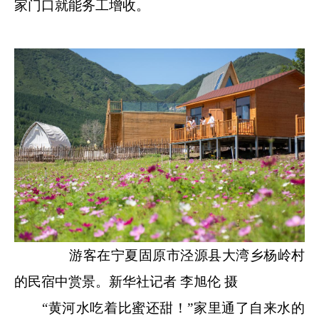
家门口就能务工增收。
游客在宁夏固原市泾源县大湾乡杨岭村
的民宿中赏景。新华社记者 李旭伦 摄
“黄河水吃着比蜜还甜！”家里通了自来水的