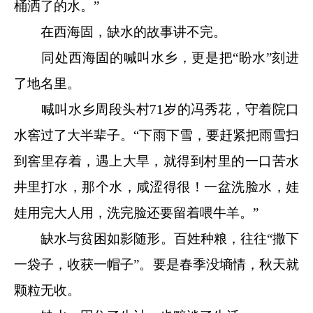
桶洒了的水。”
在西海固，缺水的故事讲不完。
同处西海固的喊叫水乡，更是把“盼水”刻进
了地名里。
喊叫水乡周段头村71岁的冯秀花，守着院口
水窖过了大半辈子。“下雨下雪，要赶紧把雨雪扫
到窖里存着，遇上大旱，就得到村里的一口苦水
井里打水，那个水，咸涩得很！一盆洗脸水，娃
娃用完大人用，洗完脸还要留着喂牛羊。”
缺水与贫困如影随形。百姓种粮，往往“撒下
一袋子，收获一帽子”。要是春季没墒情，秋天就
颗粒无收。