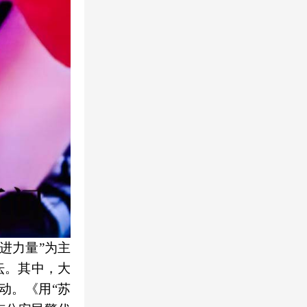
奋进力量”为主
坛。其中，大
动。《用“苏