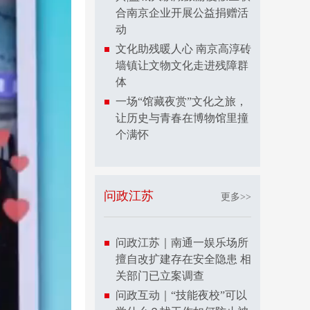
合南京企业开展公益捐赠活
动
文化助残暖人心 南京高淳砖
墙镇让文物文化走进残障群
体
一场“馆藏夜赏”文化之旅，
让历史与青春在博物馆里撞
个满怀
问政江苏
更多>>
问政江苏｜南通一娱乐场所
擅自改扩建存在安全隐患 相
关部门已立案调查
问政互动｜“技能夜校”可以