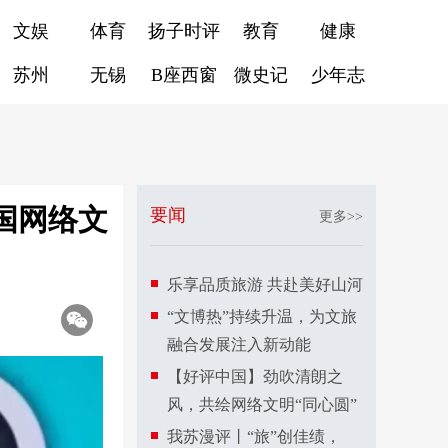
文娱
体育
扬子时评
教育
健康
苏州
无锡
B座西窗
微史记
少年志
国网络文
要闻
更多>>
乐享品质旅游 共赴美好山河
“文博热”持续升温，为文旅
融合发展注入新动能
【好评中国】劲吹清朗之
风，共绘网络文明“同心圆”
我苏漫评丨“旅”创佳绩，