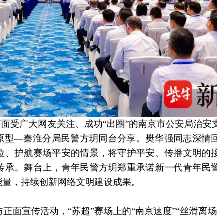
画面受广大网友关注、成功“出圈”的南京市公安局治安
实原型—秦淮分局民警方玥同台分享。樊华强同志深情
位、护航赛场平安的情景，将守护平安、传播文明的
传承。舞台上，青年民警方玥郑重承诺新一代青年民
能量，持续创新网络文明建设成果。
面宣传活动，“苏超”赛场上的“南京速度”“丝滑离场