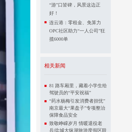
“游”口皆碑，风景这边正
好！
连云港：零租金、免算力
OPC社区助力“一人公司”狂
揽6000单
相关新闻
81 路车厢里，藏着小学生给
驾驶员的“平安祝福”
“药水杨梅引发消费者担忧”
南京最大“果盘子”专项整治
保障食品安全
致敬峥嵘岁月 情暖退役老
兵|盐城大纵湖旅游度假区联