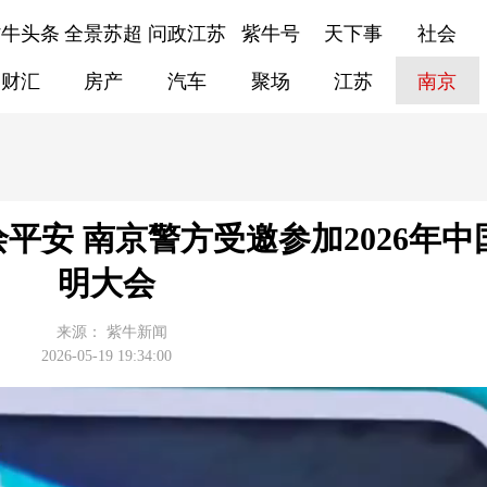
紫牛头条
全景苏超
问政江苏
紫牛号
天下事
社会
财汇
房产
汽车
聚场
江苏
南京
平安 南京警方受邀参加2026年中
明大会
来源：
紫牛新闻
2026-05-19 19:34:00