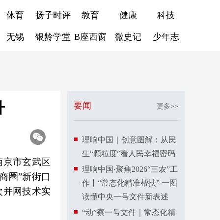
体育
扬子时评
教育
健康
科技
无锡
银龄学堂
B座西窗
微史记
少年志
升
要闻
更多>>
理响中国｜创意图解：从民
生“颗粒度”看人民幸福密码
南京市玄武区
理响中国·聚焦2026“三农”工
商圈”新街口
作丨“常态化精准帮扶” 一图
次并网技术实
读懂中央一号文件新表述
“动”察一号文件｜常态化精