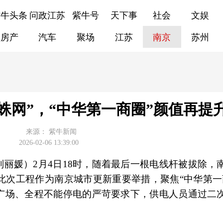
紫牛头条
问政江苏
紫牛号
天下事
社会
文娱
房产
汽车
聚场
江苏
南京
苏州
蛛网”，“中华第一商圈”颜值再提
来源：
紫牛新闻
2026-02-06 13:39:00
 刘丽媛）2月4日18时，随着最后一根电线杆被拔除，
此次工程作为南京城市更新重要举措，聚焦“中华第一
广场、全程不能停电的严苛要求下，供电人员通过二