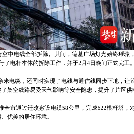
石街空中电线全部拆除。其间，德基广场灯光始终璀璨
行了电杆本体的拆除工作，并于2月4日晚间正式完工
0余米电缆，还同时实现了电线与通信线同步下地，让
避了架空线路易受天气影响等安全隐患，提升了片区供
推全市通过迁改敷设电缆58公里，完成622根杆塔，对
适、优美的居住环境。