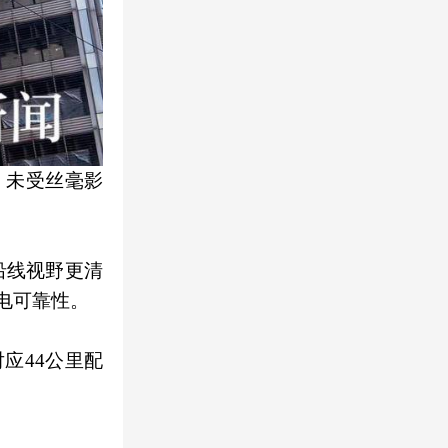
，未受丝毫影
。
沿线视野更清
电可靠性。
应44公里配