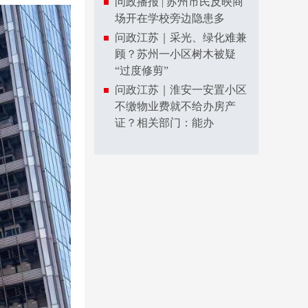
问政播报 | 苏州市民反映商
场开在学校旁边隐患多
问政江苏｜采光、绿化难兼
顾？苏州一小区树木被疑
“过度修剪”
问政江苏｜淮安一安置小区
不缴物业费就不给办房产
证？相关部门：能办