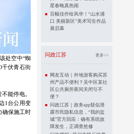
星春晚真热闹
百幅佳作绘风华！“山水浦
口 美丽新区”美术写生作品
展启幕
问政江苏
更多>>
该处空中“蜘
0千伏青石街
网友互动｜外地游客购买苏
州产品不便利？吴中区某社
区公共厕所夜间关闭引不
程不能停电。
便？
边1台公用变
问政江苏｜政务app疑似泄
力确保施工时
露市民隐私信息，“我的盐
城”官方回应：确有系统故
障发生，正调查抢修