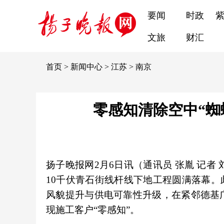
要闻
时政
文旅
财汇
首页
>
新闻中心
>
江苏
>
南京
零感知清除空中“蜘
扬子晚报网2月6日讯（通讯员 张胤 记者
10千伏青石街线杆线下地工程圆满落幕。
风貌提升与供电可靠性升级，在紧邻德基
现施工客户“零感知”。