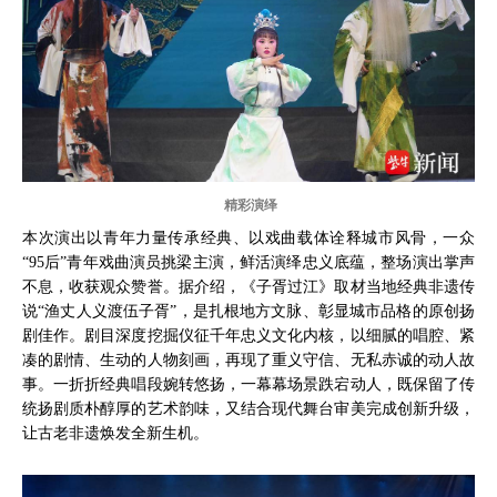
精彩演绎
本次演出以青年力量传承经典、以戏曲载体诠释城市风骨，一众
“95后”青年戏曲演员挑梁主演，鲜活演绎忠义底蕴，整场演出掌声
不息，收获观众赞誉。据介绍，《子胥过江》取材当地经典非遗传
说“渔丈人义渡伍子胥”，是扎根地方文脉、彰显城市品格的原创扬
剧佳作。剧目深度挖掘仪征千年忠义文化内核，以细腻的唱腔、紧
凑的剧情、生动的人物刻画，再现了重义守信、无私赤诚的动人故
事。一折折经典唱段婉转悠扬，一幕幕场景跌宕动人，既保留了传
统扬剧质朴醇厚的艺术韵味，又结合现代舞台审美完成创新升级，
让古老非遗焕发全新生机。