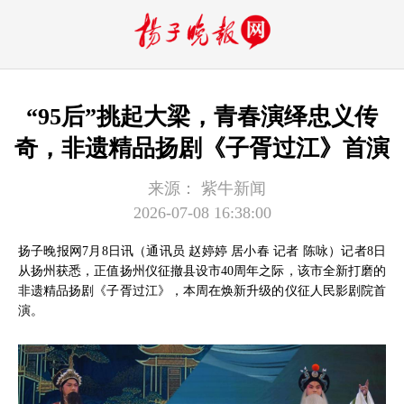
“95后”挑起大梁，青春演绎忠义传
奇，非遗精品扬剧《子胥过江》首演
来源：
紫牛新闻
2026-07-08 16:38:00
扬子晚报网7月8日讯（通讯员 赵婷婷 居小春 记者 陈咏）记者8日
从扬州获悉，正值扬州仪征撤县设市40周年之际，该市全新打磨的
非遗精品扬剧《子胥过江》，本周在焕新升级的仪征人民影剧院首
演。