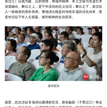
胥过江》以戏为媒、以韵传情，将城市精神、本土文脉与非遗艺术
深度融合。舞台之上，是千年流传的忠义佳话；舞台之下，是仪征
人一脉相承的质朴风骨。整场演出既是对传统非遗的活化传承，更
是对仪征千年人文底蕴、城市精神的生动宣讲。
凝神观演
据悉，此次仪征专场演出圆满收官后，新创扬剧《子胥过江》将走