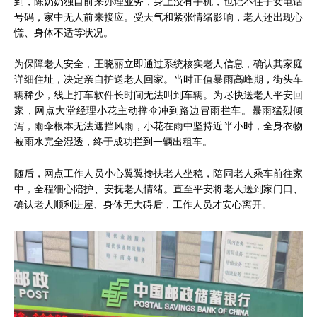
到，陈奶奶独自前来办理业务，身上没有手机，也记不住子女电话
号码，家中无人前来接应。受天气和紧张情绪影响，老人还出现心
慌、身体不适等状况。
为保障老人安全，王晓丽立即通过系统核实老人信息，确认其家庭
详细住址，决定亲自护送老人回家。当时正值暴雨高峰期，街头车
辆稀少，线上打车软件长时间无法叫到车辆。为尽快送老人平安回
家，网点大堂经理小花主动撑伞冲到路边冒雨拦车。暴雨猛烈倾
泻，雨伞根本无法遮挡风雨，小花在雨中坚持近半小时，全身衣物
被雨水完全湿透，终于成功拦到一辆出租车。
随后，网点工作人员小心翼翼搀扶老人坐稳，陪同老人乘车前往家
中，全程细心陪护、安抚老人情绪。直至平安将老人送到家门口、
确认老人顺利进屋、身体无大碍后，工作人员才安心离开。