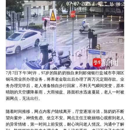
7月7日下午3时许，97岁的陈奶奶独自来到邮储银行盐城市亭湖区
铜马营业所办理业务，将养老金取出后办理了两万元定期存款。业
务办理完毕后，老人准备独自步行回家，不料天气瞬间突变，原本
晴朗的天空骤降暴雨，大雨倾盆、路面积水迅速蔓延，老人一时被
困网点，无法出行。
随着时间推移，网点内客户陆续离开，厅堂逐渐冷清，陈奶奶不断
望向窗外，神情焦虑、坐立不安。网点主任王晓丽细心观察到老人
的异常情绪，第一时间上前安抚，耐心询问老人情况。沟通中了解