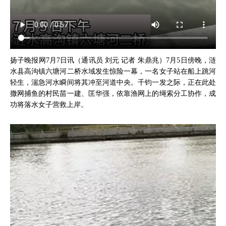
扬子晚报网7月7日讯（通讯员 刘元 记者 朱鼎兆）7月5日傍晚，涟
水县高沟镇六塘河二桥水域发生惊险一幕，一名女子站在船上跳河
轻生，湍急河水瞬间将其冲至河道中央。千钧一发之际，正在此处
撒网捕鱼的村民苗一建、匡华强，依靠渔网上的绳索分工协作，成
功将落水女子营救上岸。