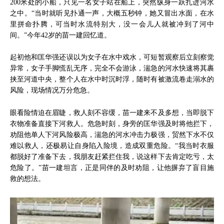
200米处的小船，只见一名女子站在船上，突然纵身一跃扎进河水
之中。“当时就听见扑通一声，大概五秒钟，她又冒出水面，在水
里拼命扑腾，可当时水流特别大，没一会儿人就被冲到了河中
间。”今年42岁的苗一建回忆道。
起初他和匡华强还误以为女子在水中戏水，可短暂观察后立刻察觉
异常，女子手脚慌乱无序，完全不会游泳，湍急的河水快速将其裹
挟至河道中央，整个人在水中时沉时浮，随时有被激流卷走溺水的
风险，现场情况万分危急。
眼看险情迫在眉睫，救人刻不容缓，苗一建来不及多想，当即脱下
衣物准备直接下河救人。危急时刻，身旁的匡华强及时将他拦下，
劝阻他单人下河风险极高，湍急的河水冲击力极强，贸然下水不仅
难以救人，还极易让自身陷入险境，造成双重危险。“我当时衣服
都脱好了准备下去，我朋友赶紧拦住我，说这样下去肯定吃亏，太
危险了。”苗一建坦言，正是同伴的及时劝阻，让他摒弃了盲目施
救的想法。