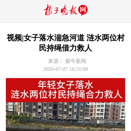
视频|女子落水湍急河道 涟水两位村
民持绳借力救人
来源：
紫牛新闻
2026-07-07 16:31:00