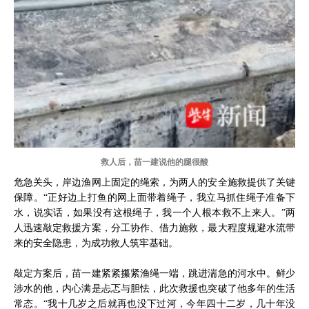
救人后，苗一建说他的腿很酸
危急关头，岸边渔网上固定的绳索，为两人的安全施救提供了关键
保障。“正好边上打鱼的网上面带着绳子，我立马抓住绳子准备下
水，说实话，如果没有这根绳子，我一个人根本救不上来人。”两
人迅速敲定救援方案，分工协作、借力施救，最大程度规避水流带
来的安全隐患，为成功救人筑牢基础。
敲定方案后，苗一建紧紧攥紧渔绳一端，跳进湍急的河水中。鲜少
涉水的他，内心满是忐忑与胆怯，此次救援也突破了他多年的生活
常态。“我十几岁之后就再也没下过河，今年四十二岁，几十年没