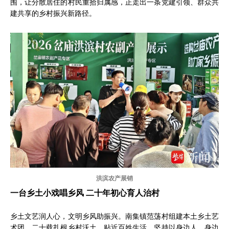
围，让分散居住的村民重拾归属感，正走出一条党建引领、群众共
建共享的乡村振兴新路径。
洪滨农产展销
一台乡土小戏唱乡风 二十年初心育人治村
乡土文艺润人心，文明乡风助振兴。南集镇范荡村组建本土乡土艺
术团，二十载扎根乡村沃土、贴近百姓生活，坚持以身边人、身边