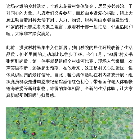
这场火爆的乡村活动，全程未花费村集体资金，尽显乡邻共治、干
群同心的力量。志愿者们义务参与，面粉由乡贤爱心捐助，镇上大
厨主动自带厨具无偿下厨，人力、物资、厨具均由乡邻自发出借。
62岁的村民志愿者周素兰坦言，跟着村干部一起忙活，邻里热闹和
睦，大家非常踏实满足。
此前，洪滨村村民集中入住新居，独门独院的居住环境改善了生活
品质，但邻里间的走动却比以往少了些。今年1月，“90后”村支书
张恒到岗后，第一件事就是组织全村拔河比赛，现场人气爆棚、欢
声笑语不断，远远超出预期。在他看来，这正是村民心劲聚拢、集
体意识回归的最好信号。自此，暖心集体活动在村内常态开展：组
织党员群众走进周恩来纪念馆感悟红色初心，带领留守老人体验帐
篷海底捞等新鲜事物，难得的集体相聚、全新的生活体验，让大家
真切感受到温暖与归属感。