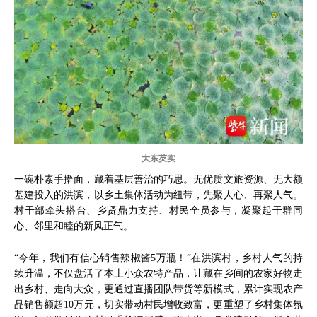
大东芡实
一碗朴素手擀面，藏着基层善治的巧思。无优质文旅资源、无大额
基建投入的洪滨，以乡土集体活动为纽带，先聚人心、再聚人气。
村干部牵头搭台、乡贤鼎力支持、村民全员参与，凝聚起干群同
心、邻里和睦的新风正气。
“今年，我们有信心销售辣椒酱5万瓶！”在洪滨村，乡村人气的持
续升温，不仅盘活了本土小众农特产品，让藏在乡间的农家好物走
出乡村、走向大众，更通过直播团队带货等新模式，累计实现农产
品销售额超10万元，切实带动村民增收致富，更重塑了乡村集体氛