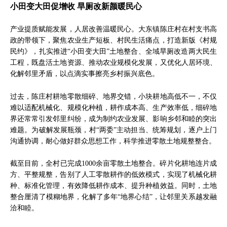
小田变大田促增收 旱厕改新颜暖民心
产业提质赋能发展，人居改善温暖民心。大东镇陈庄村在村支书高
政的带领下，聚焦农业生产短板、村民生活痛点，打造新版《村规
民约》，扎实推进“小田变大田”土地整合、全域旱厕改造两大民生
工程，既盘活土地资源、推动农业规模化发展，又优化人居环境、
化解邻里矛盾，以点滴实事擦亮乡村振兴底色。
过去，陈庄村耕地零散细碎、地界交错，小块耕地高低不一，不仅
难以适配机械化、规模化种植，耕作成本高、生产效率低，细碎地
界还常常引发邻里纠纷，成为制约农业发展、影响乡邻和睦的突出
难题。为破解发展瓶颈，村“两委”主动担当、统筹规划，逐户上门
沟通协调，耐心做好群众思想工作，科学推进零散土地规整整合。
截至目前，全村已完成1000余亩零散土地整合。碎片化耕地连片成
方、平整规整，告别了人工零散耕作的低效模式，实现了机械化耕
种、标准化管理，有效降低耕作成本、提升种植效益。同时，土地
整合厘清了模糊地界，化解了多年“地界心结”，让邻里关系越发融
洽和睦。