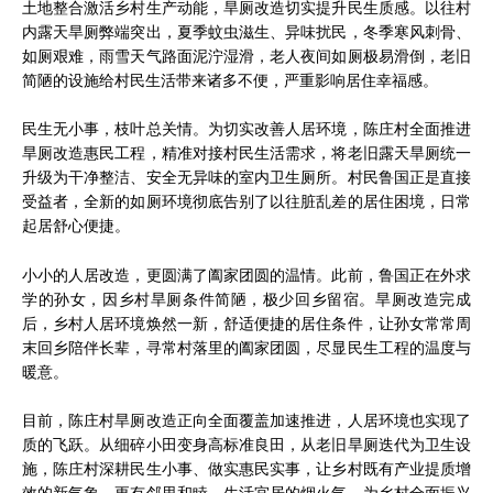
土地整合激活乡村生产动能，旱厕改造切实提升民生质感。以往村
内露天旱厕弊端突出，夏季蚊虫滋生、异味扰民，冬季寒风刺骨、
如厕艰难，雨雪天气路面泥泞湿滑，老人夜间如厕极易滑倒，老旧
简陋的设施给村民生活带来诸多不便，严重影响居住幸福感。
民生无小事，枝叶总关情。为切实改善人居环境，陈庄村全面推进
旱厕改造惠民工程，精准对接村民生活需求，将老旧露天旱厕统一
升级为干净整洁、安全无异味的室内卫生厕所。村民鲁国正是直接
受益者，全新的如厕环境彻底告别了以往脏乱差的居住困境，日常
起居舒心便捷。
小小的人居改造，更圆满了阖家团圆的温情。此前，鲁国正在外求
学的孙女，因乡村旱厕条件简陋，极少回乡留宿。旱厕改造完成
后，乡村人居环境焕然一新，舒适便捷的居住条件，让孙女常常周
末回乡陪伴长辈，寻常村落里的阖家团圆，尽显民生工程的温度与
暖意。
目前，陈庄村旱厕改造正向全面覆盖加速推进，人居环境也实现了
质的飞跃。从细碎小田变身高标准良田，从老旧旱厕迭代为卫生设
施，陈庄村深耕民生小事、做实惠民实事，让乡村既有产业提质增