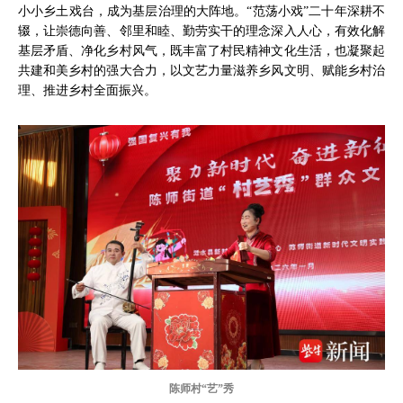
小小乡土戏台，成为基层治理的大阵地。“范荡小戏”二十年深耕不
辍，让崇德向善、邻里和睦、勤劳实干的理念深入人心，有效化解
基层矛盾、净化乡村风气，既丰富了村民精神文化生活，也凝聚起
共建和美乡村的强大合力，以文艺力量滋养乡风文明、赋能乡村治
理、推进乡村全面振兴。
陈师村“艺”秀