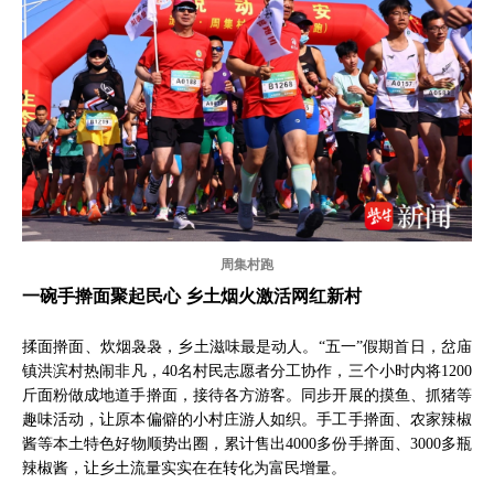
周集村跑
一碗手擀面聚起民心 乡土烟火激活网红新村
揉面擀面、炊烟袅袅，乡土滋味最是动人。“五一”假期首日，岔庙
镇洪滨村热闹非凡，40名村民志愿者分工协作，三个小时内将1200
斤面粉做成地道手擀面，接待各方游客。同步开展的摸鱼、抓猪等
趣味活动，让原本偏僻的小村庄游人如织。手工手擀面、农家辣椒
酱等本土特色好物顺势出圈，累计售出4000多份手擀面、3000多瓶
辣椒酱，让乡土流量实实在在转化为富民增量。