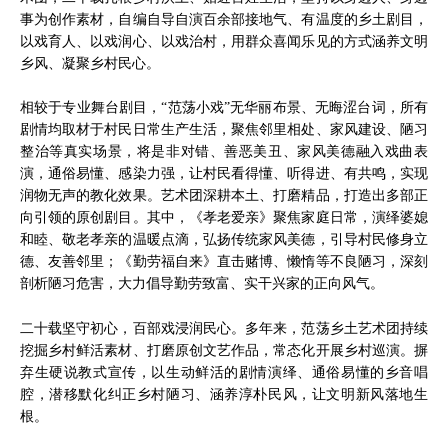
事为创作素材，自编自导自演百余部接地气、有温度的乡土剧目，
以戏育人、以戏润心、以戏治村，用群众喜闻乐见的方式涵养文明
乡风、凝聚乡村民心。
相较于专业舞台剧目，“范荡小戏”无华丽布景、无晦涩台词，所有
剧情均取材于村民日常生产生活，聚焦邻里相处、家风建设、陋习
整治等真实场景，将是非对错、善恶美丑、家风美德融入戏曲表
演，通俗易懂、感染力强，让村民看得懂、听得进、有共鸣，实现
润物无声的教化效果。艺术团深耕本土、打磨精品，打造出多部正
向引领的原创剧目。其中，《孝老爱亲》聚焦家庭日常，演绎婆媳
和睦、敬老孝亲的温暖点滴，弘扬传统家风美德，引导村民修身立
德、友善邻里；《勤劳福自来》直击赌博、懒惰等不良陋习，深刻
剖析陋习危害，大力倡导勤劳致富、实干兴家的正向风气。
二十载坚守初心，百部戏浸润民心。多年来，范荡乡土艺术团持续
挖掘乡村鲜活素材、打磨原创文艺作品，常态化开展乡村巡演。摒
弃生硬说教式宣传，以生动鲜活的剧情演绎、通俗易懂的乡音唱
腔，潜移默化纠正乡村陋习、涵养淳朴民风，让文明新风落地生
根。