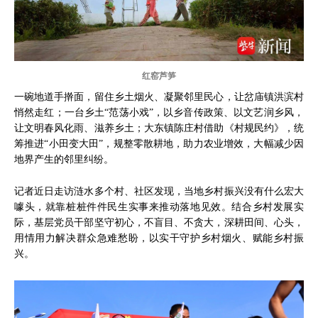
红窑芦笋
一碗地道手擀面，留住乡土烟火、凝聚邻里民心，让岔庙镇洪滨村
悄然走红；一台乡土“范荡小戏”，以乡音传政策、以文艺润乡风，
让文明春风化雨、滋养乡土；大东镇陈庄村借助《村规民约》，统
筹推进“小田变大田”，规整零散耕地，助力农业增效，大幅减少因
地界产生的邻里纠纷。
记者近日走访涟水多个村、社区发现，当地乡村振兴没有什么宏大
噱头，就靠桩桩件件民生实事来推动落地见效。结合乡村发展实
际，基层党员干部坚守初心，不盲目、不贪大，深耕田间、心头，
用情用力解决群众急难愁盼，以实干守护乡村烟火、赋能乡村振
兴。