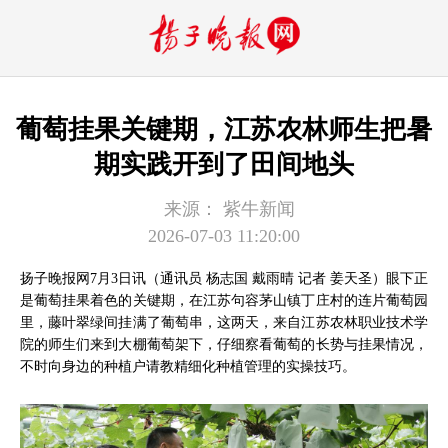
葡萄挂果关键期，江苏农林师生把暑
期实践开到了田间地头
来源：
紫牛新闻
2026-07-03 11:20:00
扬子晚报网7月3日讯（通讯员 杨志国 戴雨晴 记者 姜天圣）眼下正
是葡萄挂果着色的关键期，在江苏句容茅山镇丁庄村的连片葡萄园
里，藤叶翠绿间挂满了葡萄串，这两天，来自江苏农林职业技术学
院的师生们来到大棚葡萄架下，仔细察看葡萄的长势与挂果情况，
不时向身边的种植户请教精细化种植管理的实操技巧。