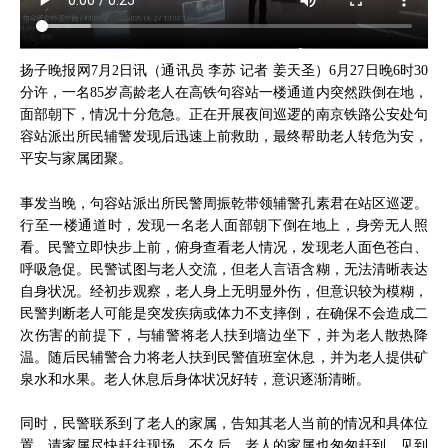
扬子晚报网7月2日讯（通讯员 李苏 记者 姜天圣）6月27日晚6时30
分许，一名85岁高龄老人在高铁句容站一楼通道内突然跌倒在地，
面部朝下，情况十分危急。正在开展夜间巡逻的南京铁路公安处句
容站派出所民辅警发现后迅速上前救助，最终帮助老人转危为安，
平安与家属团聚。
事发当晚，句容站派出所民警周振乾带领辅警孔素君在站区巡逻。
行至一楼通道时，发现一名老人面部朝下倒在地上，身旁无人照
看。民警立即快步上前，俯身查看老人情况，发现老人面色苍白、
呼吸急促。民警试图与老人交流，但老人言语含糊，无法清晰表达
自身状况。经初步观察，老人身上无明显外伤，但意识较为模糊，
民警判断老人可能是突发疾病或体力不支摔倒，在确保不会造成二
次伤害的前提下，与辅警将老人扶到墙边坐下，并为老人散热降
温。随后民辅警合力将老人扶到民警值班室休息，并为老人提供矿
泉水和水果。老人休息后身体状况好转，意识逐渐清晰。
同时，民警联系到了老人的家属，告知其老人当前的情况和具体位
置，请家属尽快赶往现场。不久后，老人的家属也匆匆赶到。见到