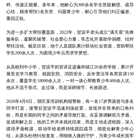
样、传递正能量。多年来，他耐心为300余名学生答疑解惑、疏导
心结，精准帮扶5名失管、问题青少年，耐心引导他们纠正偏差、
重回正轨。
为进一步扩大帮扶覆盖面，2022年，贺设平牵头成立“满天星”先锋
服务队，凝聚民辅警、社会爱心力量，常态化开展助学捐赠、结对
帮扶活动。截至目前，他个人及团队累计联动社会资源，资助帮扶
学生200余人次，为困境少年点亮求学梦想。
从高校到中小学，贺设平的宣讲足迹遍布镇江20余所学校，累计开
展党史学习教育、校园安防、消防安全、反诈普法等各类宣讲130
余次，覆盖学生18000余人次，一对一谈心帮教青少年400余人次。
他从不流于形式、走过场，而是深耕细节、长效跟进。
2026年4月8日，辖区某培训机构报警称，有一名17岁男孩曾与多名
同学打架，接警后贺设平迅速到场处置，发现并非简单的口角纠
纷，而是长期的同学之间的矛盾导致打架。在妥善调解双方矛盾、
促成和解之后，他的工作并未就此结束，而是主动走进校园，深入
摸排矛盾根源，联动学校老师持续跟踪疏导，彻底化解青少年心
结，从源头杜绝纠纷复发，用细致入微的守护，为青少年成长筑牢