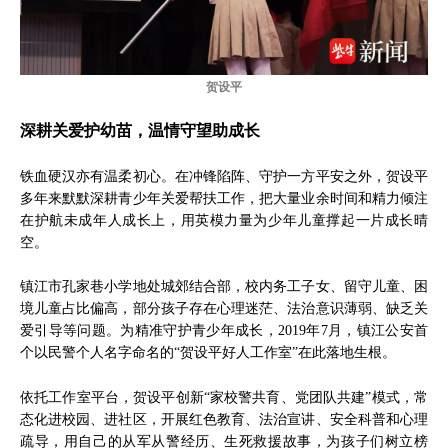
贺设平
深耕关爱护幼苗，温情守望助成长
铁血硬汉亦有温柔初心。在冲锋陷阵、守护一方平安之外，贺设平
多年来默默深耕青少年关爱帮扶工作，把大量业余时间和精力倾注
在护航未成年人成长上，用英模力量为少年儿童撑起一片成长晴
空。
镇江市孔家巷小学地处城郊结合部，校内务工子女、留守儿童、困
境儿童占比偏高，部分孩子存在心理迷茫、法治意识薄弱、缺乏关
爱引导等问题。为精准守护青少年成长，2019年7月，镇江公安首
个以民警个人名字命名的“贺设平好人工作室”在此落地生根。
依托工作室平台，贺设平创新“家校警共育、党团队共建”模式，常
态化进校园、进社区，开展红色教育、法治宣讲、安全科普和心理
疏导，用自己的从军从警经历、生死救援故事，为孩子们树立榜