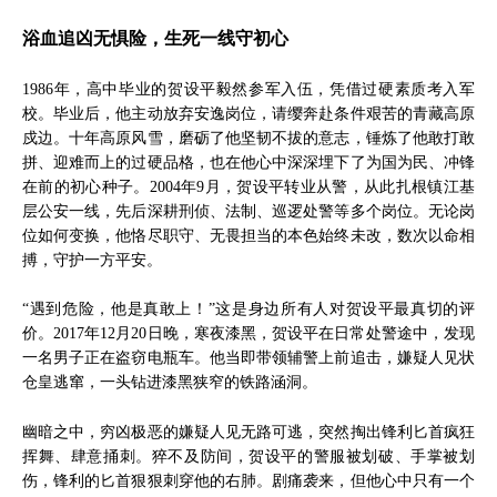
浴血追凶无惧险，生死一线守初心
1986年，高中毕业的贺设平毅然参军入伍，凭借过硬素质考入军
校。毕业后，他主动放弃安逸岗位，请缨奔赴条件艰苦的青藏高原
戍边。十年高原风雪，磨砺了他坚韧不拔的意志，锤炼了他敢打敢
拼、迎难而上的过硬品格，也在他心中深深埋下了为国为民、冲锋
在前的初心种子。2004年9月，贺设平转业从警，从此扎根镇江基
层公安一线，先后深耕刑侦、法制、巡逻处警等多个岗位。无论岗
位如何变换，他恪尽职守、无畏担当的本色始终未改，数次以命相
搏，守护一方平安。
“遇到危险，他是真敢上！”这是身边所有人对贺设平最真切的评
价。2017年12月20日晚，寒夜漆黑，贺设平在日常处警途中，发现
一名男子正在盗窃电瓶车。他当即带领辅警上前追击，嫌疑人见状
仓皇逃窜，一头钻进漆黑狭窄的铁路涵洞。
幽暗之中，穷凶极恶的嫌疑人见无路可逃，突然掏出锋利匕首疯狂
挥舞、肆意捅刺。猝不及防间，贺设平的警服被划破、手掌被划
伤，锋利的匕首狠狠刺穿他的右肺。剧痛袭来，但他心中只有一个