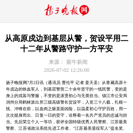
从高原戍边到基层从警，贺设平用二
十二年从警路守护一方平安
来源：
紫牛新闻
2026-07-02 12:26:00
扬子晚报网7月2日讯（通讯员 曹伦平 记者 姜天圣）从青藏高原十
年戍边的铁血军人，到基层警营二十余年坚守的一线民警，变的是
身上的戎装与警服，不变的是滚烫初心与无畏担当。镇江市公安局
润州分局鹤林派出所三级高级警长贺设平，入党三十八载，扎根一
线、冲锋在前，以血肉之躯直面凶险，以温柔初心守护百姓，用一
次次挺身而出、日复一日的坚守，诠释着一名共产党员的忠诚与担
当。先后荣立个人一等功，获评全国特级优秀人民警察、江苏最美
警察、江苏省政法系统先进工作者、“江苏最美退役军人”提名奖、