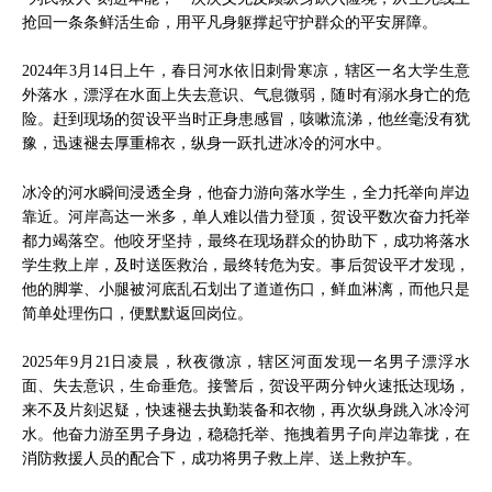
抢回一条条鲜活生命，用平凡身躯撑起守护群众的平安屏障。
2024年3月14日上午，春日河水依旧刺骨寒凉，辖区一名大学生意
外落水，漂浮在水面上失去意识、气息微弱，随时有溺水身亡的危
险。赶到现场的贺设平当时正身患感冒，咳嗽流涕，他丝毫没有犹
豫，迅速褪去厚重棉衣，纵身一跃扎进冰冷的河水中。
冰冷的河水瞬间浸透全身，他奋力游向落水学生，全力托举向岸边
靠近。河岸高达一米多，单人难以借力登顶，贺设平数次奋力托举
都力竭落空。他咬牙坚持，最终在现场群众的协助下，成功将落水
学生救上岸，及时送医救治，最终转危为安。事后贺设平才发现，
他的脚掌、小腿被河底乱石划出了道道伤口，鲜血淋漓，而他只是
简单处理伤口，便默默返回岗位。
2025年9月21日凌晨，秋夜微凉，辖区河面发现一名男子漂浮水
面、失去意识，生命垂危。接警后，贺设平两分钟火速抵达现场，
来不及片刻迟疑，快速褪去执勤装备和衣物，再次纵身跳入冰冷河
水。他奋力游至男子身边，稳稳托举、拖拽着男子向岸边靠拢，在
消防救援人员的配合下，成功将男子救上岸、送上救护车。