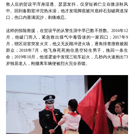
救人后的贺设平浑身湿透、瑟瑟发抖，仅穿短裤伫立在微凉秋风
中。回到备勤室冲完热水澡，他才发现脚底被河底碎石划破两道深
口，伤口内塞满泥沙，刺痛难忍。
这样的惊险救援，在贺设平的从警生涯中早已数不胜数。2016年12
月，他破门而入，紧急救出煤气中毒昏迷的一家四口；2017年9
月，辖区浴室突发火灾，他义无反顾冲进火场，逐角排查搜救被困
群众；2018年7月，他飞身死死抱住悬空轻生男子，挽回一条生
命；2019年10月，他巡逻途中发现三轮车起火，几秒内火速抱出73
岁独居老人，刚撤离车辆便被烈火完全吞噬。