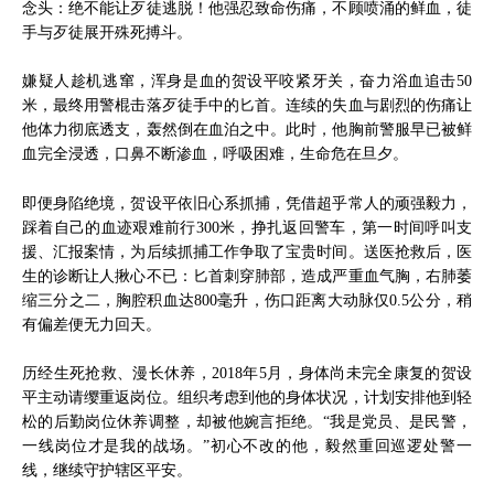
念头：绝不能让歹徒逃脱！他强忍致命伤痛，不顾喷涌的鲜血，徒
手与歹徒展开殊死搏斗。
嫌疑人趁机逃窜，浑身是血的贺设平咬紧牙关，奋力浴血追击50
米，最终用警棍击落歹徒手中的匕首。连续的失血与剧烈的伤痛让
他体力彻底透支，轰然倒在血泊之中。此时，他胸前警服早已被鲜
血完全浸透，口鼻不断渗血，呼吸困难，生命危在旦夕。
即便身陷绝境，贺设平依旧心系抓捕，凭借超乎常人的顽强毅力，
踩着自己的血迹艰难前行300米，挣扎返回警车，第一时间呼叫支
援、汇报案情，为后续抓捕工作争取了宝贵时间。送医抢救后，医
生的诊断让人揪心不已：匕首刺穿肺部，造成严重血气胸，右肺萎
缩三分之二，胸腔积血达800毫升，伤口距离大动脉仅0.5公分，稍
有偏差便无力回天。
历经生死抢救、漫长休养，2018年5月，身体尚未完全康复的贺设
平主动请缨重返岗位。组织考虑到他的身体状况，计划安排他到轻
松的后勤岗位休养调整，却被他婉言拒绝。“我是党员、是民警，
一线岗位才是我的战场。”初心不改的他，毅然重回巡逻处警一
线，继续守护辖区平安。