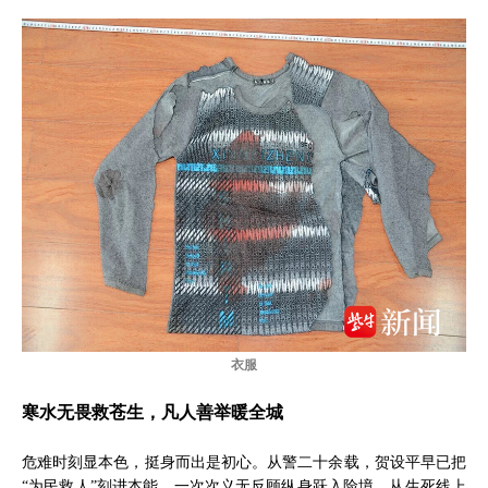
衣服
寒水无畏救苍生，凡人善举暖全城
危难时刻显本色，挺身而出是初心。从警二十余载，贺设平早已把
“为民救人”刻进本能，一次次义无反顾纵身跃入险境，从生死线上