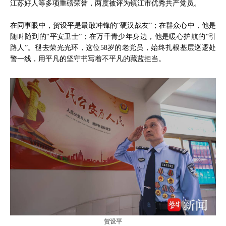
江苏好人等多项重磅荣誉，两度被评为镇江市优秀共产党员。
在同事眼中，贺设平是最敢冲锋的“硬汉战友”；在群众心中，他是
随叫随到的“平安卫士”；在万千青少年身边，他是暖心护航的“引
路人”。褪去荣光光环，这位58岁的老党员，始终扎根基层巡逻处
警一线，用平凡的坚守书写着不平凡的藏蓝担当。
贺设平