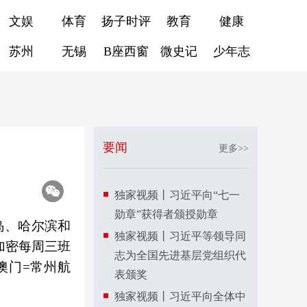
文娱
体育
扬子时评
教育
健康
苏州
无锡
B座西窗
微史记
少年志
要闻
更多>>
独家视频丨习近平向“七一
勋章”获得者颁授勋章
岛、哈尔滨和
独家视频丨习近平等领导同
加密每周三班
志为全国先进基层党组织代
澳门=常州航
表颁奖
独家视频丨习近平向全体中