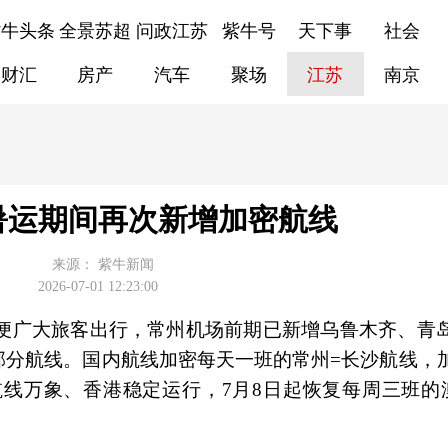
紫牛头条
全景苏超
问政江苏
紫牛号
天下事
社会
财汇
房产
汽车
聚场
江苏
南京
暑运期间再次新增加密航线
来源：
紫牛新闻
2026-07-01 12:23:00
了方便广大旅客出行，常州机场前期已新增乌鲁木齐、青
部分航线。国内航线加密每天一班的常州=长沙航线，
航线万象、香港稳定运行，7月8日起恢复每周三班的