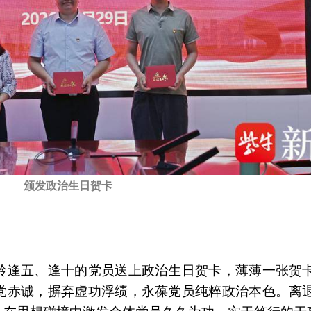
颁发政治生日贺卡
龄逢五、逢十的党员送上政治生日贺卡，薄薄一张贺
党赤诚，摒弃虚功浮绩，永葆党员纯粹政治本色。离