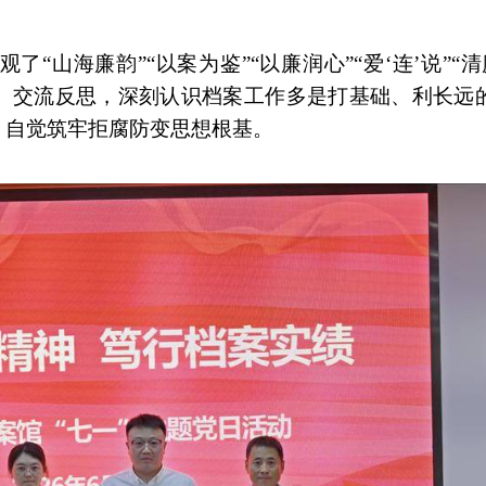
“山海廉韵”“以案为鉴”“以廉润心”“爱‘连’说”“
、交流反思，深刻认识档案工作多是打基础、利长远的
，自觉筑牢拒腐防变思想根基。