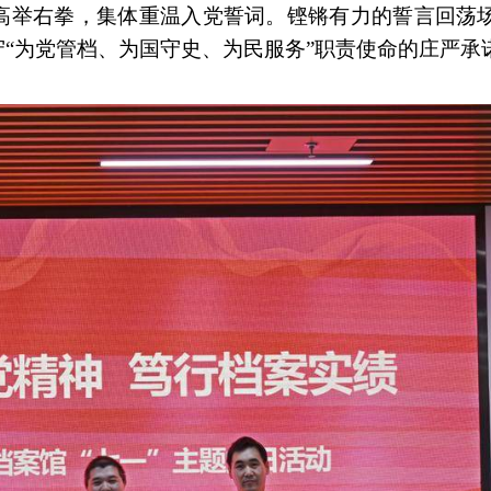
高举右拳，集体重温入党誓词。铿锵有力的誓言回荡
“为党管档、为国守史、为民服务”职责使命的庄严承