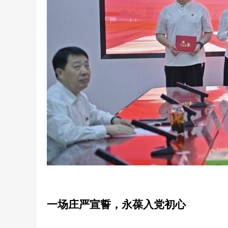
一场庄严宣誓，永葆入党初心