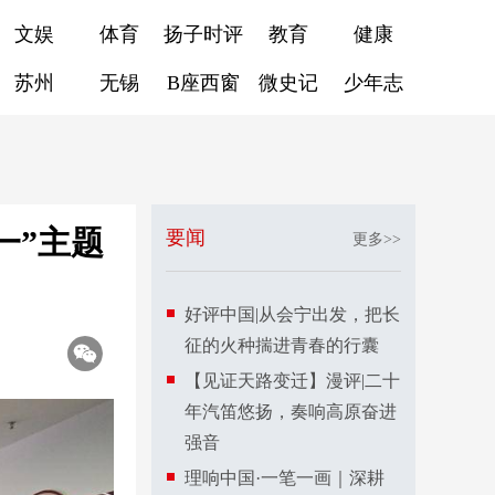
文娱
体育
扬子时评
教育
健康
苏州
无锡
B座西窗
微史记
少年志
一”主题
要闻
更多>>
好评中国|从会宁出发，把长
征的火种揣进青春的行囊
【见证天路变迁】漫评|二十
年汽笛悠扬，奏响高原奋进
强音
理响中国·一笔一画｜深耕