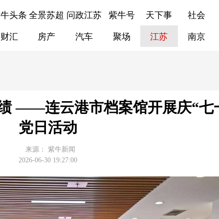
紫牛头条
全景苏超
问政江苏
紫牛号
天下事
社会
财汇
房产
汽车
聚场
江苏
南京
绩 ——连云港市档案馆开展庆“七
党日活动
来源：
紫牛新闻
2026-06-30 19:27:00