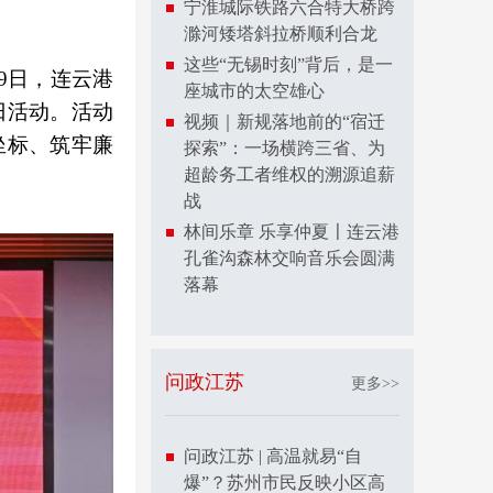
宁淮城际铁路六合特大桥跨
滁河矮塔斜拉桥顺利合龙
这些“无锡时刻”背后，是一
9日，连云港
座城市的太空雄心
日活动。活动
视频｜新规落地前的“宿迁
坐标、筑牢廉
探索”：一场横跨三省、为
超龄务工者维权的溯源追薪
战
林间乐章 乐享仲夏〡连云港
孔雀沟森林交响音乐会圆满
落幕
问政江苏
更多>>
问政江苏 | 高温就易“自
爆”？苏州市民反映小区高