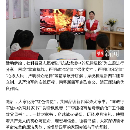
活动伊始，社科普及志愿者以“抗战烽烟中的纪律建设”为主题进行
分享，围绕“擎旗抗战，严明政治纪律”“强化党性，严明组织纪律”
“心系人民，严明群众纪律”等篇章展开讲解，系统梳理新四军建章
立制、从严治军的实践历程，阐释新四军克己奉公、清正廉洁的优
良作风。
随后，大家化身“红色信使”，共同品读新四军烽火家书。“陈毅行
军途中的两封家书”“彭雪枫致妻书”“李建模写给母亲的信”“王传馥
致父母书”……一封封家书，穿越战火硝烟、历经岁月洗礼，映照
着共产党人的初心与使命、理想与信念。循着书信，大家深切缅怀
革命先辈的廉洁风范，感悟新四军的家国赤诚与千钧坚毅。