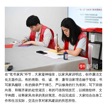
在“笔书家风”环节，大家凝神端坐，以家风家训明志，创作廉洁文
化主题作品。有的将勤、俭、诚、孝、廉等治家理念融于笔端，书
写家风楹联；有的摘录严于律己、严以修身的行为准则，写下崇德
向善、和顺齐家的处世箴言；有的巧借剪纸技艺，以精致纹样、文
字构图，诠释家风传承的美好寓意。作品完成后，大家结合自身工
作和生活实际，交流分享对家风建设的所思所悟。