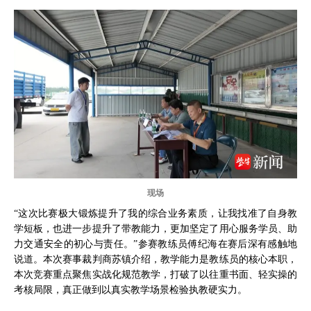
现场
“这次比赛极大锻炼提升了我的综合业务素质，让我找准了自身教
学短板，也进一步提升了带教能力，更加坚定了用心服务学员、助
力交通安全的初心与责任。”参赛教练员傅纪海在赛后深有感触地
说道。本次赛事裁判商苏镇介绍，教学能力是教练员的核心本职，
本次竞赛重点聚焦实战化规范教学，打破了以往重书面、轻实操的
考核局限，真正做到以真实教学场景检验执教硬实力。