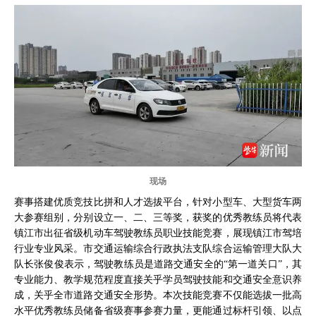
现场
赛事搭建优质竞技比拼和人才选拔平台，针对小型车、大型货车两
大参赛组别，分别设立一、二、三等奖，获奖的优秀教练员将代表
镇江市出征省级机动车驾驶教练员职业技能竞赛，展现镇江市驾培
行业专业风采。市交通运输综合行政执法支队综合运输管理大队大
队长张俊俊表示，驾驶教练员是道路交通安全的“第一道关口”，其
专业能力、教学规范程度直接关乎学员驾驶技能和交通安全意识养
成，关乎全市道路交通安全形势。本次技能竞赛不仅能选拔一批高
水平优秀教练员储备省级赛事参赛力量，更能通过标杆引领、以点