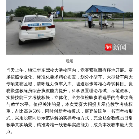
现场
当天上午，镇江华东驾校大港校区内，竞赛紧张而有序地开展。赛
场按照专业化、标准化要求精心布置，划分小型车、大型货车两大
专项竞赛区域，清晰规划倒车入库、坡道起步等核心考试科目。竞
赛聚焦教练员综合执教能力提升，科学设置理论考试、示范教学、
实操技能三大考核板块，立体化、全方位检验参赛选手的专业功底
与教学水平。值得关注的是，本次竞赛大幅提升示范教学考核权
重，占比高达50%，同时创新考核模式，摒弃传统单一书面考核形
式，采用脱稿同步示范讲解的实操考核方式，完全贴合教练员日常
教学真实场景，精准考核一线教学实战能力，成为本次赛事最大亮
点。