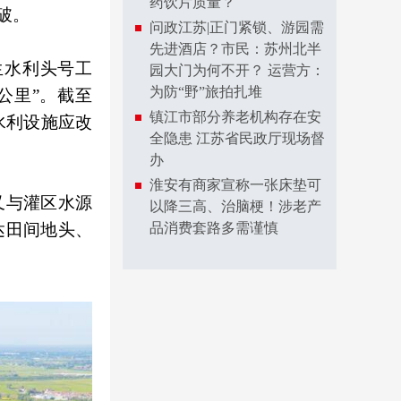
药饮片质量？
破。
问政江苏|正门紧锁、游园需
先进酒店？市民：苏州北半
生水利头号工
园大门为何不开？ 运营方：
为防“野”旅拍扎堆
公里”。截至
镇江市部分养老机构存在安
水利设施应改
全隐患 江苏省民政厅现场督
办
淮安有商家宣称一张床垫可
又与灌区水源
以降三高、治脑梗！涉老产
达田间地头、
品消费套路多需谨慎