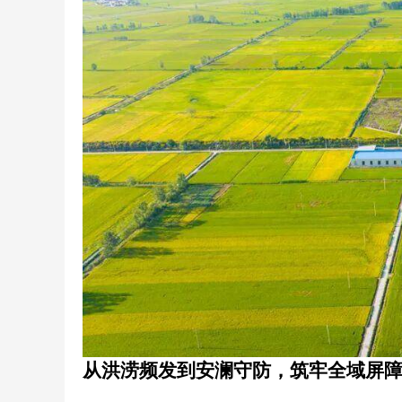
从洪涝频发到安澜守防，筑牢全域屏