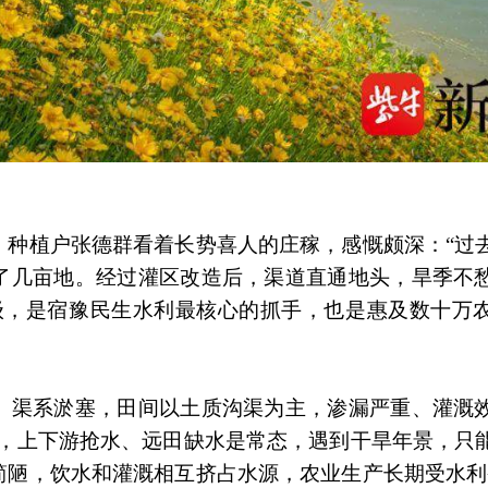
民
，种植户张德群看着长势喜人的庄稼，感慨颇深：“过
了几亩地。经过灌区改造后，渠道直通地头，旱季不
级，是宿豫民生水利最核心的抓手，也是惠及数十万
、渠系淤塞，田间以土质沟渠为主，渗漏严重、灌溉
差，上下游抢水、远田缺水是常态，遇到干旱年景，只
简陋，饮水和灌溉相互挤占水源，农业生产长期受水利