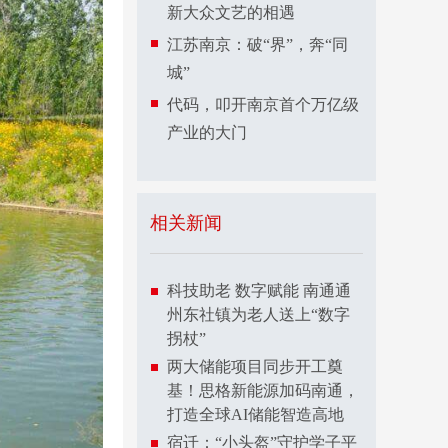
新大众文艺的相遇
江苏南京：破“界”，奔“同
城”
代码，叩开南京首个万亿级
产业的大门
相关新闻
科技助老 数字赋能 南通通
州东社镇为老人送上“数字
拐杖”
两大储能项目同步开工奠
基！思格新能源加码南通，
打造全球AI储能智造高地
宿迁：“小头盔”守护学子平