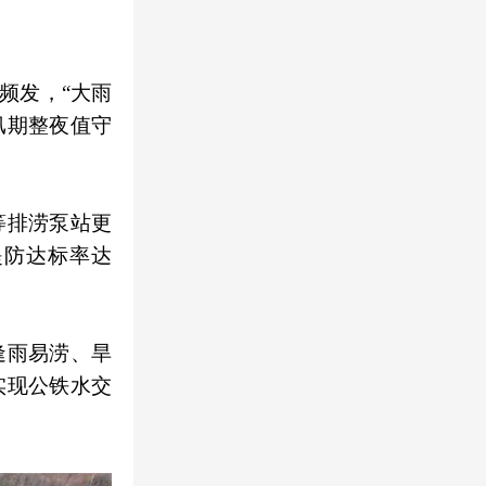
频发，“大雨
汛期整夜值守
等排涝泵站更
堤防达标率达
逢雨易涝、旱
实现公铁水交