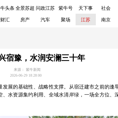
紫牛头条
全景苏超
问政江苏
紫牛号
天下事
社会
财汇
房产
汽车
聚场
江苏
南京
兴宿豫，水润安澜三十年
来源：
紫牛新闻
2026-06-29 18:28:00
量发展的基础性、战略性支撑。从宿迁建市之前的逢
控、水资源集约利用、全域水清岸绿，一场全方位、