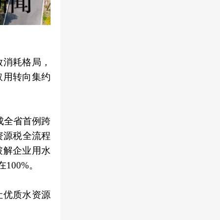
放消耗格局，
取用转向集约
成全省首例跨
资源税全流程
破解企业用水
100%。
让优质水资源