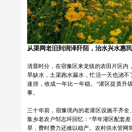
从渠网老旧到润泽阡陌，治水兴水惠
清晨时分，在宿豫区来龙镇的农田片区内
旱缺水，土渠跑水漏水，忙活一天也浇不
速排，收成一年比一年稳。”灌区提质升
事。
三十年前，宿豫境内的老灌区设施不齐全
集乡老农户邹志环回忆：“早年灌区配套
旱，费时费力还难以稳产。农村供水管网