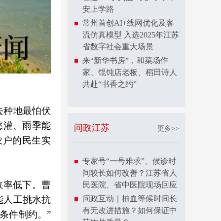
安上学路
常州首创AI+线网优化及客
流仿真模型 入选2025年江苏
省数字社会重大场景
来“新华书房”，和菜场作
家、馄饨店老板、稻田诗人
共赴“书香之约”
去种地最怕伏
愁灌、雨季能
问政江苏
更多>>
农户的民生实
专家号“一号难求”、候诊时
间较长如何改善？江苏省人
效率低下。曹
民医院、省中医院现场回应
能人工挑水抗
问政互动｜抽血等候时间长
有无改进措施？如何保证中
条件制约。”