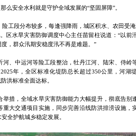
，那么安全水利就是守护全域发展的“坚固屏障”。
，险工段分布较多，每逢强降雨，城区积水、农田受淹
忆。区水旱灾害防御调度中心主任苗留柱说道：“以前
度，群众汛期安稳度汛不再是难题。”
沂河、中运河等险工段整治，牡丹江河、陆宋、侍岭
025年，全区标准化堤防总长超过350公里，河湖
域防洪标准全面达标。
合举措，全域水旱灾害防御能力大幅提升，彻底告别
等重大交通项目实施，同步完善沿线防洪排涝设施，
水安全护航城乡稳定发展。