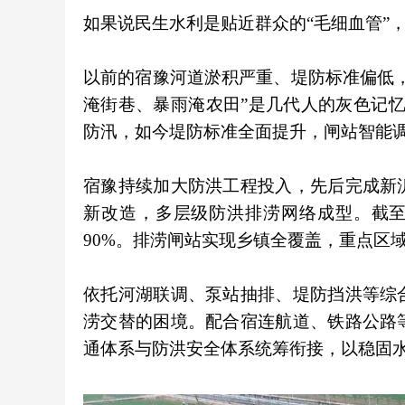
如果说民生水利是贴近群众的“毛细血管”
以前的宿豫河道淤积严重、堤防标准偏低
淹街巷、暴雨淹农田”是几代人的灰色记
防汛，如今堤防标准全面提升，闸站智能调
宿豫持续加大防洪工程投入，先后完成新
新改造，多层级防洪排涝网络成型。截至2
90%。排涝闸站实现乡镇全覆盖，重点区
依托河湖联调、泵站抽排、堤防挡洪等综
涝交替的困境。配合宿连航道、铁路公路
通体系与防洪安全体系统筹衔接，以稳固