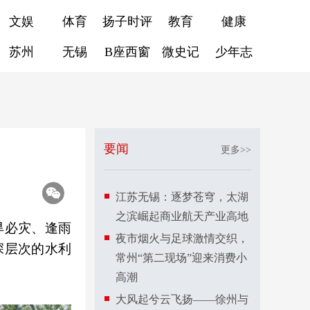
文娱
体育
扬子时评
教育
健康
苏州
无锡
B座西窗
微史记
少年志
要闻
更多>>
江苏无锡：逐梦苍穹，太湖
之滨崛起商业航天产业高地
旱必灾、逢雨
夜市烟火与足球激情交织，
深层次的水利
常州“第二现场”迎来消费小
高潮
大风起兮云飞扬——徐州与