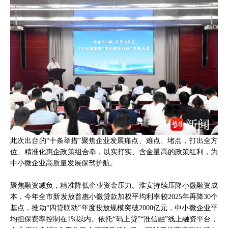
此次出台的“十条举措”聚焦企业发展痛点、难点、堵点，打出全方
位、精准化惠企政策组合拳，以实打实、含金量高的政策红利，为
中小微企业高质量发展保驾护航。
聚焦融资减负，精准降低企业资金压力。淮安持续压降小微融资成
本，今年全市新发放普惠小微贷款加权平均利率较2025年再降30个
基点，推动“四贷联动”年度投放规模突破2000亿元，中小微企业平
均担保费率控制在1%以内。依托“码上贷”“淮信融”线上融资平台，