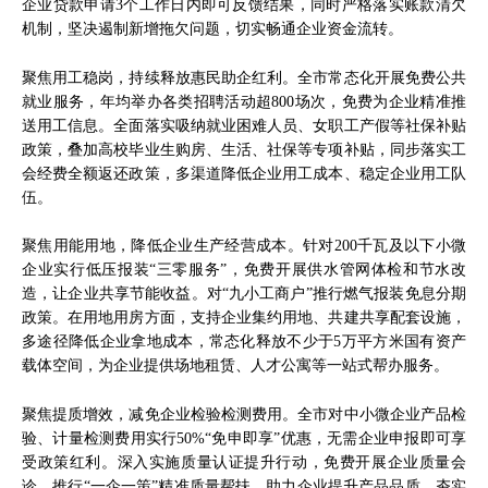
企业贷款申请3个工作日内即可反馈结果，同时严格落实账款清欠
机制，坚决遏制新增拖欠问题，切实畅通企业资金流转。
聚焦用工稳岗，持续释放惠民助企红利。全市常态化开展免费公共
就业服务，年均举办各类招聘活动超800场次，免费为企业精准推
送用工信息。全面落实吸纳就业困难人员、女职工产假等社保补贴
政策，叠加高校毕业生购房、生活、社保等专项补贴，同步落实工
会经费全额返还政策，多渠道降低企业用工成本、稳定企业用工队
伍。
聚焦用能用地，降低企业生产经营成本。针对200千瓦及以下小微
企业实行低压报装“三零服务”，免费开展供水管网体检和节水改
造，让企业共享节能收益。对“九小工商户”推行燃气报装免息分期
政策。在用地用房方面，支持企业集约用地、共建共享配套设施，
多途径降低企业拿地成本，常态化释放不少于5万平方米国有资产
载体空间，为企业提供场地租赁、人才公寓等一站式帮办服务。
聚焦提质增效，减免企业检验检测费用。全市对中小微企业产品检
验、计量检测费用实行50%“免申即享”优惠，无需企业申报即可享
受政策红利。深入实施质量认证提升行动，免费开展企业质量会
诊，推行“一企一策”精准质量帮扶，助力企业提升产品品质、夯实