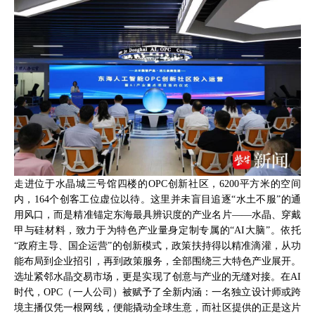
走进位于水晶城三号馆四楼的OPC创新社区，6200平方米的空间
内，164个创客工位虚位以待。这里并未盲目追逐“水土不服”的通
用风口，而是精准锚定东海最具辨识度的产业名片——水晶、穿戴
甲与硅材料，致力于为特色产业量身定制专属的“AI大脑”。依托
“政府主导、国企运营”的创新模式，政策扶持得以精准滴灌，从功
能布局到企业招引，再到政策服务，全部围绕三大特色产业展开。
选址紧邻水晶交易市场，更是实现了创意与产业的无缝对接。在AI
时代，OPC（一人公司）被赋予了全新内涵：一名独立设计师或跨
境主播仅凭一根网线，便能撬动全球生意，而社区提供的正是这片