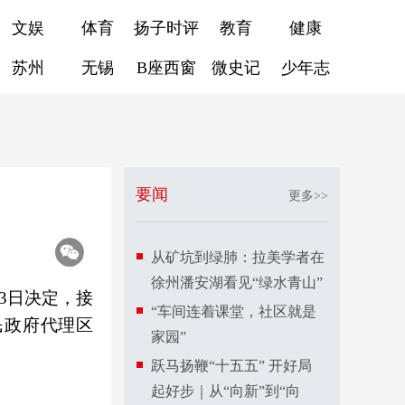
文娱
体育
扬子时评
教育
健康
苏州
无锡
B座西窗
微史记
少年志
要闻
更多>>
从矿坑到绿肺：拉美学者在
徐州潘安湖看见“绿水青山”
3日决定，接
“车间连着课堂，社区就是
民政府代理区
家园”
跃马扬鞭“十五五” 开好局
起好步｜从“向新”到“向