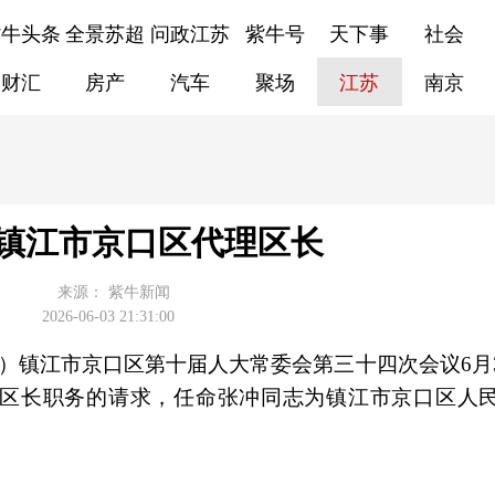
紫牛头条
全景苏超
问政江苏
紫牛号
天下事
社会
财汇
房产
汽车
聚场
江苏
南京
镇江市京口区代理区长
来源：
紫牛新闻
2026-06-03 21:31:00
圣）镇江市京口区第十届人大常委会第三十四次会议6月
区长职务的请求，任命张冲同志为镇江市京口区人