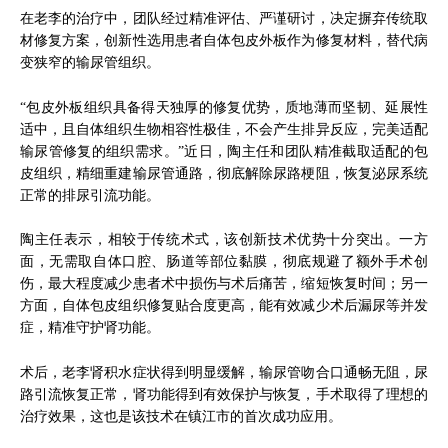
在老李的治疗中，团队经过精准评估、严谨研讨，决定摒弃传统取
材修复方案，创新性选用患者自体包皮外板作为修复材料，替代病
变狭窄的输尿管组织。
“包皮外板组织具备得天独厚的修复优势，质地薄而坚韧、延展性
适中，且自体组织生物相容性极佳，不会产生排异反应，完美适配
输尿管修复的组织需求。”近日，陶主任和团队精准截取适配的包
皮组织，精细重建输尿管通路，彻底解除尿路梗阻，恢复泌尿系统
正常的排尿引流功能。
陶主任表示，相较于传统术式，该创新技术优势十分突出。一方
面，无需取自体口腔、肠道等部位黏膜，彻底规避了额外手术创
伤，最大程度减少患者术中损伤与术后痛苦，缩短恢复时间；另一
方面，自体包皮组织修复贴合度更高，能有效减少术后漏尿等并发
症，精准守护肾功能。
术后，老李肾积水症状得到明显缓解，输尿管吻合口通畅无阻，尿
路引流恢复正常，肾功能得到有效保护与恢复，手术取得了理想的
治疗效果，这也是该技术在镇江市的首次成功应用。