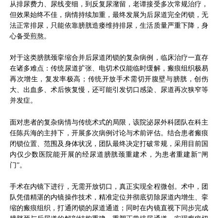
从排尿费力、尿线变细，到反复尿潴留，老谭接受多次常规治疗，
但效果始终不佳，病情持续加重，最终发展为后尿道完全闭锁，无
法正常排尿，只能依靠膀胱造瘘维持排尿，生活质量严重下降，身
心备受煎熬。
对于这类膀胱颈挛缩合并后尿道闭锁的复杂病例，临床治疗一直存
在诸多难点：传统尿道扩张、电切术仅能临时缓解，瘢痕组织极易
再次增生，复发率极高；传统开放手术需切开腹壁与膀胱，创伤
大、出血多、术后恢复慢，还可能引发切口感染、尿道再次狭窄等
并发症。
面对患者的复杂病情与传统术式的局限，该院泌尿外科团队在科主
任陈兵海的主持下，开展多次病例讨论与术前评估。结合患者瘢痕
闭锁位置、范围及身体状况，团队最终决定打破常规，采用目前国
内仅少数医院能开展的经尿道膀胱颈重建术，为患者重建新“闸
门”。
手术在内镜下进行，无需开放切口，真正实现全程微创。术中，团
队凭借精湛的内镜操作技术，精准定位并彻底切除尿道内增生、挛
缩的瘢痕组织，打通闭锁的尿道通道；同时在内镜直视下同步完成