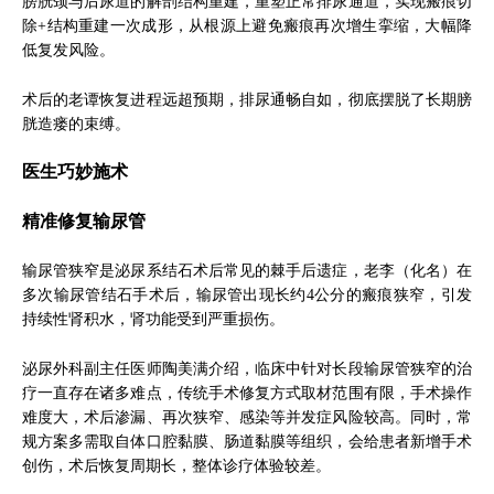
膀胱颈与后尿道的解剖结构重建，重塑正常排尿通道，实现瘢痕切
除+结构重建一次成形，从根源上避免瘢痕再次增生挛缩，大幅降
低复发风险。
术后的老谭恢复进程远超预期，排尿通畅自如，彻底摆脱了长期膀
胱造瘘的束缚。
医生巧妙施术
精准修复输尿管
输尿管狭窄是泌尿系结石术后常见的棘手后遗症，老李（化名）在
多次输尿管结石手术后，输尿管出现长约4公分的瘢痕狭窄，引发
持续性肾积水，肾功能受到严重损伤。
泌尿外科副主任医师陶美满介绍，临床中针对长段输尿管狭窄的治
疗一直存在诸多难点，传统手术修复方式取材范围有限，手术操作
难度大，术后渗漏、再次狭窄、感染等并发症风险较高。同时，常
规方案多需取自体口腔黏膜、肠道黏膜等组织，会给患者新增手术
创伤，术后恢复周期长，整体诊疗体验较差。