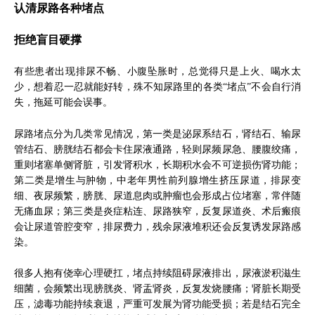
认清尿路各种堵点
拒绝盲目硬撑
有些患者出现排尿不畅、小腹坠胀时，总觉得只是上火、喝水太
少，想着忍一忍就能好转，殊不知尿路里的各类“堵点”不会自行消
失，拖延可能会误事。
尿路堵点分为几类常见情况，第一类是泌尿系结石，肾结石、输尿
管结石、膀胱结石都会卡住尿液通路，轻则尿频尿急、腰腹绞痛，
重则堵塞单侧肾脏，引发肾积水，长期积水会不可逆损伤肾功能；
第二类是增生与肿物，中老年男性前列腺增生挤压尿道，排尿变
细、夜尿频繁，膀胱、尿道息肉或肿瘤也会形成占位堵塞，常伴随
无痛血尿；第三类是炎症粘连、尿路狭窄，反复尿道炎、术后瘢痕
会让尿道管腔变窄，排尿费力，残余尿液堆积还会反复诱发尿路感
染。
很多人抱有侥幸心理硬扛，堵点持续阻碍尿液排出，尿液淤积滋生
细菌，会频繁出现膀胱炎、肾盂肾炎，反复发烧腰痛；肾脏长期受
压，滤毒功能持续衰退，严重可发展为肾功能受损；若是结石完全