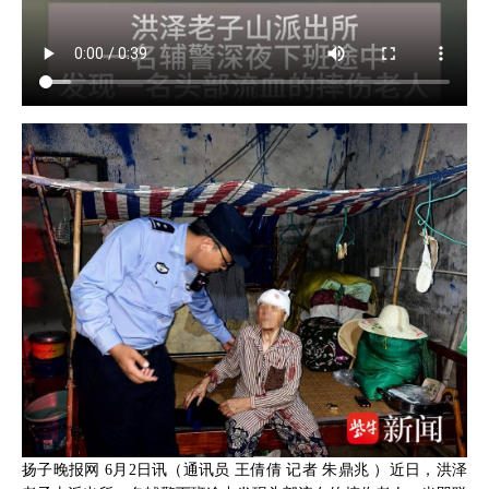
扬子晚报网 6月2日讯（通讯员 王倩倩 记者 朱鼎兆 ）近日，洪泽