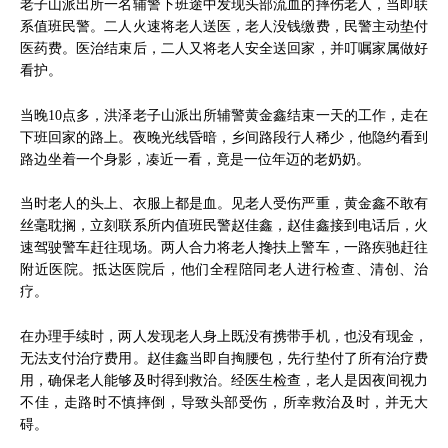
老子山派出所一名辅警下班途中发现头部流血的摔伤老人，当即联
系值班民警。二人火速将老人送医，老人没钱缴费，民警主动垫付
医药费。医治结束后，二人又将老人安全送回家，并叮嘱家属做好
看护。
当晚10点多，洪泽老子山派出所辅警黄金鑫结束一天的工作，走在
下班回家的路上。夜晚光线昏暗，乡间路段行人稀少，他隐约看到
路边坐着一个身影，凑近一看，竟是一位年迈的老奶奶。
当时老人的头上、衣服上都是血。见老人受伤严重，黄金鑫不敢有
丝毫耽搁，立刻联系所内值班民警赵佳鑫，赵佳鑫接到电话后，火
速驾驶警车赶往现场。两人合力将老人搀扶上警车，一路疾驰赶往
附近医院。抵达医院后，他们全程陪同老人进行检查、清创、治
疗。
在办理手续时，两人发现老人身上既没有携带手机，也没有现金，
无法支付治疗费用。赵佳鑫当即自掏腰包，先行垫付了所有治疗费
用，确保老人能够及时得到救治。经医生检查，老人是因夜间视力
不佳，走路时不慎摔倒，导致头部受伤，所幸救治及时，并无大
碍。