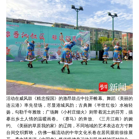
活动在威风鼓《精忠报国》的激昂鼓点中拉开帷幕。舞蹈《美丽的
连云港》率先登场，尽显港城风韵；古典舞《半世红妆》水袖轻
扬，勾勒千年雅致；广场舞《小村庄烟火》则带着泥土的芬芳，描
摹出乡土人情的温暖画卷。《赛马》的奔放、《三月江南》的婉
约、《美丽的草原我的家》的辽阔，不同地域的艺术表达在方寸舞
台间交织辉映，仿佛一幅流动的中华文化长卷在居民眼前徐徐展