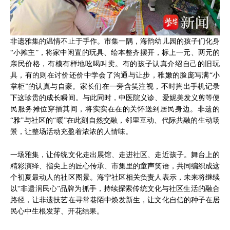
非遗雅集的温情不止于手作。市集一隅，海韵幼儿园的孩子们化身
“小摊主”，将家中闲置的玩具、绘本整齐摆开，标上一元、两元的
亲民价格，有模有样地吆喝叫卖。有的孩子认真介绍自己的旧玩
具，有的则在讨价还价中学会了沟通与让步，稚嫩的脸庞写满“小
掌柜”的认真与自豪。家长们在一旁含笑注视，不时掏出手机记录
下这珍贵的成长瞬间。与此同时，中医院义诊、爱妮美发义剪等便
民服务摊位穿插其间，将实实在在的关怀送到居民身边。非遗的
“雅”与社区的“暖”在此刻自然交融，邻里互动、代际共融的生动场
景，让整场活动充盈着浓浓的人情味。
一场雅集，让传统文化走出展馆、走进社区、走近孩子。舞台上的
精彩演绎、指尖上的匠心传承、市集里的童声笑语，共同编织成这
个初夏最动人的社区图景。海宁社区相关负责人表示，未来将继续
以“非遗润民心”品牌为抓手，持续探索传统文化与社区生活的融合
路径，让非遗技艺在寻常巷陌中焕发新生，让文化自信的种子在居
民心中生根发芽、开花结果。