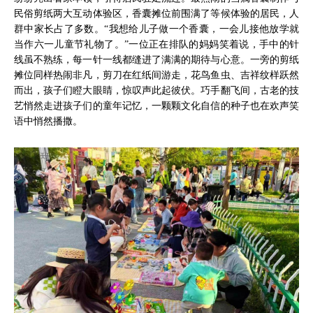
民俗剪纸两大互动体验区，香囊摊位前围满了等候体验的居民，人
群中家长占了多数。“我想给儿子做一个香囊，一会儿接他放学就
当作六一儿童节礼物了。”一位正在排队的妈妈笑着说，手中的针
线虽不熟练，每一针一线都缝进了满满的期待与心意。一旁的剪纸
摊位同样热闹非凡，剪刀在红纸间游走，花鸟鱼虫、吉祥纹样跃然
而出，孩子们瞪大眼睛，惊叹声此起彼伏。巧手翻飞间，古老的技
艺悄然走进孩子们的童年记忆，一颗颗文化自信的种子也在欢声笑
语中悄然播撒。