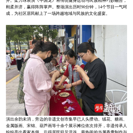
开。柔力球表演《中国龙》将传统健身运动与民族精神巧妙融合，
刚柔并济，赢得阵阵掌声。整场演出历时90分钟，14个节目一气呵
成，为社区居民献上了一场跨越地域与民族的文化盛宴。
演出余韵未消，旁边的非遗文创市集早已人头攒动。绒花、糖画、
金属版画、宋锦、葫芦画等十余个展示摊位依次排开，非遗传承人
纷纷亮出看家本领，引得居民驻足流连。最热闹的当属香囊制作与