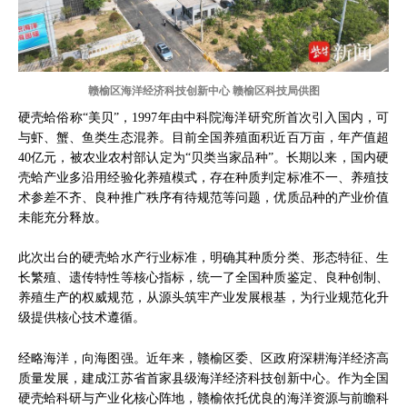
赣榆区海洋经济科技创新中心 赣榆区科技局供图
硬壳蛤俗称“美贝”，1997年由中科院海洋研究所首次引入国内，可
与虾、蟹、鱼类生态混养。目前全国养殖面积近百万亩，年产值超
40亿元，被农业农村部认定为“贝类当家品种”。长期以来，国内硬
壳蛤产业多沿用经验化养殖模式，存在种质判定标准不一、养殖技
术参差不齐、良种推广秩序有待规范等问题，优质品种的产业价值
未能充分释放。
此次出台的硬壳蛤水产行业标准，明确其种质分类、形态特征、生
长繁殖、遗传特性等核心指标，统一了全国种质鉴定、良种创制、
养殖生产的权威规范，从源头筑牢产业发展根基，为行业规范化升
级提供核心技术遵循。
经略海洋，向海图强。近年来，赣榆区委、区政府深耕海洋经济高
质量发展，建成江苏省首家县级海洋经济科技创新中心。作为全国
硬壳蛤科研与产业化核心阵地，赣榆依托优良的海洋资源与前瞻科