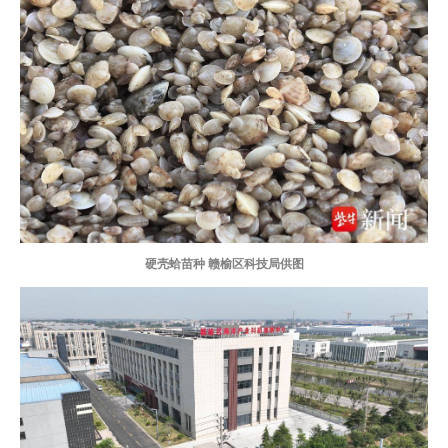
硬壳蛤苗种 赣榆区科技局供图