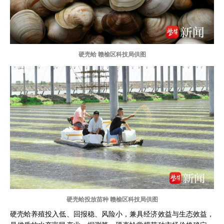
硬壳蛤 赣榆区科技局供图
硬壳蛤投放苗种 赣榆区科技局供图
硬壳蛤养殖投入低、回报稳、风险小，兼具经济效益与生态效益，