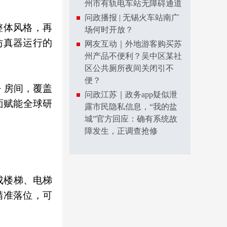
州市有轨电车站无障碍通道
问政播报 | 无锡火车站南广
整体风格，再
场何时开放？
仿真器运行的
网友互动｜外地游客购买苏
州产品不便利？吴中区某社
区公共厕所夜间关闭引不
便？
 + 房间，覆盖
问政江苏｜政务app疑似泄
全面赋能全球研
露市民隐私信息，“我的盐
城”官方回应：确有系统故
障发生，正调查抢修
集成楼梯、电梯
精准落位，可