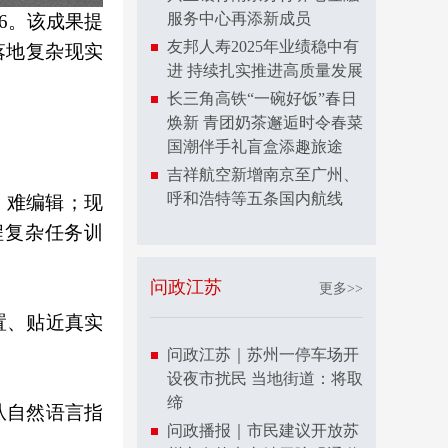
服务中心再添新成员
26。该成果提
友邦人寿2025年业绩稳中有
落地复杂现实
进 持续扎实推进高质量发展
长三角高铁“一碗好饭”春日
焕新 青团奶茶邂逅时令春菜
国潮伴手礼盲盒添趣旅途
吉祥航空新增南京至广州、
呼和浩特等五条国内航线
、难编辑；现
程复杂任务训
问政江苏
更多>>
置、贴近真实
问政江苏｜苏州一停车场开
设夜市扰民 当地街道：将取
缔
从自然语言指
问政播报｜市民建议开放苏