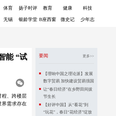
体育
扬子时评
教育
健康
科技
无锡
银龄学堂
B座西窗
微史记
少年志
智能 “试
要闻
更多>>
【理响中国之理论派】发展
数字贸易 加快建设贸易强国
让“春日经济”在乡野田间拔
时程、跨楼层
节生长
世界需求存在
【好评中国】从“看花”到
“玩花”，春日“花经济”绽放