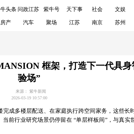
紫牛头条
问政江苏
紫牛号
天下事
社会
文娱
房产
汽车
聚场
江苏
南京
苏州
 MANSION 框架，打造下一代具身
验场”
来源：
紫牛新闻
2026-03-19 10:57:00
楼完成多楼层配送、在家庭执行跨空间家务，这些长
当前行业研究场景仍停留在 “单层样板间”，与真实