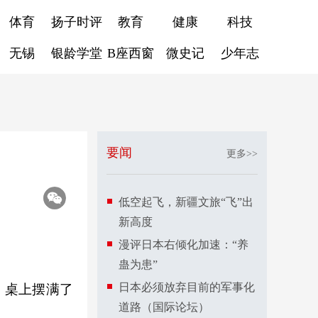
体育
扬子时评
教育
健康
科技
无锡
银龄学堂
B座西窗
微史记
少年志
要闻
更多>>
低空起飞，新疆文旅“飞”出
新高度
漫评日本右倾化加速：“养
蛊为患”
日本必须放弃目前的军事化
，桌上摆满了
道路（国际论坛）