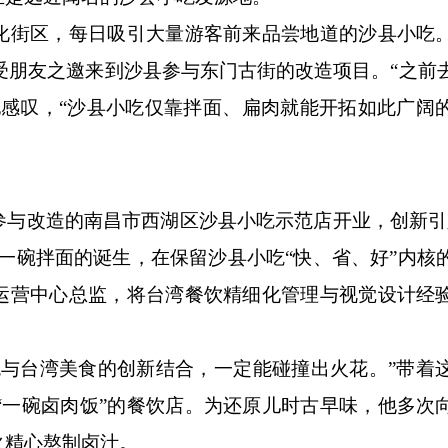
街区，每日吸引大量游客前来品尝地道的沙县小吃
他受朋友之邀来到沙县参与东门古街的改造项目。“之前
他感叹，“沙县小吃仅靠拌面、扁肉就能开拓如此广阔
改造的南昌市西湖区沙县小吃示范店开业，创新引
一碗拌面的诞生，在保留沙县小吃“快、省、好”内核
运营中心总监，将台湾餐饮精细化管理与视觉设计经
台湾美食的创新结合，一定能碰撞出火花。”带着
为“一碗卤肉饭”的餐饮店。为还原儿时古早味，他多次
火精心熬制卤汁。