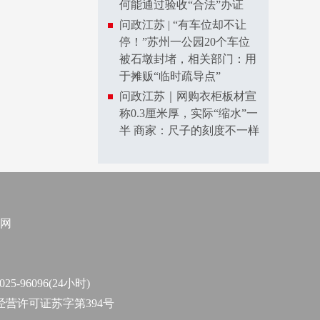
何能通过验收“合法”办证
问政江苏 | “有车位却不让
停！”苏州一公园20个车位
被石墩封堵，相关部门：用
于摊贩“临时疏导点”
问政江苏｜网购衣柜板材宣
称0.3厘米厚，实际“缩水”一
半 商家：尺子的刻度不一样
网
96096(24小时)
作经营许可证苏字第394号