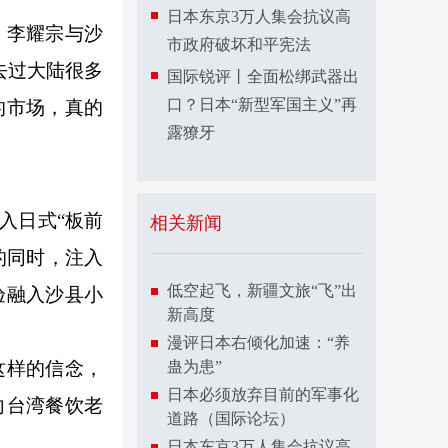
日本东京3万人集会抗议高
。李耀宗与沙
市政府破坏和平宪法
去过大陆很多
国际锐评丨全面松绑武器出
口？日本“新型军国主义”再
的市场，真的
露獠牙
入日式“板前
相关新闻
的同时，注入
低空起飞，新疆文旅“飞”出
验融入沙县小
新高度
漫评日本右倾化加速：“养
这样的信念，
蛊为患”
日本必须放弃目前的军事化
向台湾餐饮老
道路（国际论坛）
日本东京3万人集会抗议高