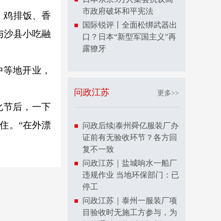
市政府破坏和平宪法
、鸡排饭、香
国际锐评丨全面松绑武器出
与沙县小吃融
口？日本“新型军国主义”再
露獠牙
中等地开业，
问政江苏
更多>>
化节后，一下
住。“在外漂
问政后续|泰州舜亿服装厂办
证前有无验收环节？各方回
复不一致
问政江苏｜盐城响水一船厂
违规作业 当地环保部门：已
停工
问政江苏｜泰州一服装厂项
目验收时无施工方参与，为