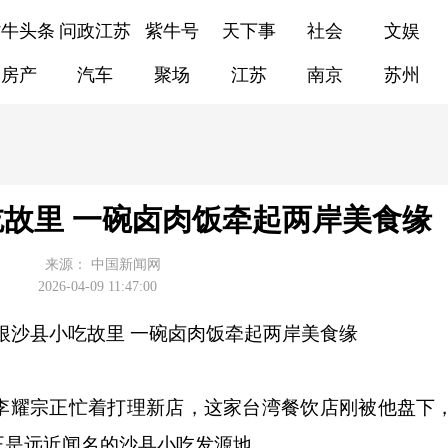
紫牛头条
问政江苏
紫牛号
天下事
社会
文娱
房产
汽车
聚场
江苏
南京
苏州
故里 一碗卤肉饭牵起两岸美食缘
来源：
中国新闻网
2026-04-09 11:47:00
扎根沙县小吃故里 一碗卤肉饭牵起两岸美食缘
耀宗正忙着打理新店，这家台湾餐饮店刚被他盘下
正是远近闻名的沙县小吃发源地。