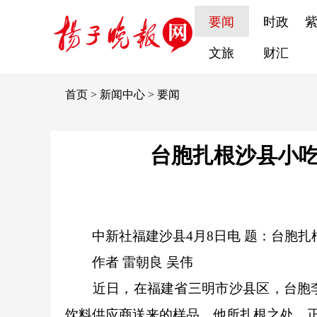
要闻
时政
文旅
财汇
首页
>
新闻中心
>
要闻
台胞扎根沙县小吃
中新社
福建沙县4月8日电 题：台胞
作者 雷朝良 吴伟
近日，在福建省三明市沙县区，台胞李
饮料供应商送来的样品。他所扎根之处，