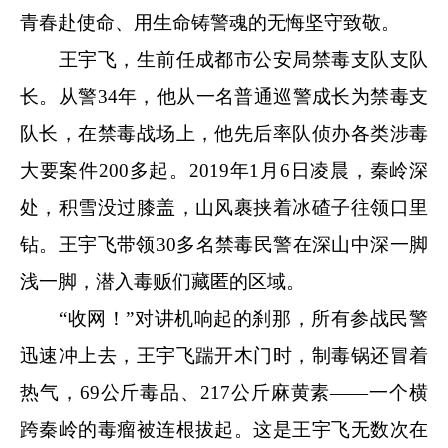
青春赴使命、用生命铸警魂的无悔坚守致敬。
王宇飞，生前任成都市公安局禁毒支队支队
长。从警34年，他从一名普通巡警成长为禁毒支
队长，在禁毒战场上，他先后率队侦办各类涉毒
大要案件200多起。2019年1月6日凌晨，秦岭深
处，积雪没过膝盖，山风裹挟着冰碴子往领口里
钻。王宇飞带领30多名禁毒民警在深山中深一脚
浅一脚，潜入毒贩们藏匿的区域。
“收网！”对讲机响起的刹那，所有参战民警
迅速冲上去，王宇飞踹开木门时，制毒锅还冒着
热气，69公斤毒品、217公斤麻黄素——一个横
跨秦岭的毒瘤被连根拔起。这是王宇飞无数次在