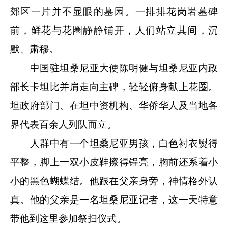
郊区一片并不显眼的墓园。一排排花岗岩墓碑
前，鲜花与花圈静静铺开，人们站立其间，沉
默、肃穆。
中国驻坦桑尼亚大使陈明健与坦桑尼亚内政
部长卡坦比并肩走向主碑，轻轻俯身献上花圈。
坦政府部门、在坦中资机构、华侨华人及当地各
界代表百余人列队而立。
人群中有一个坦桑尼亚男孩，白色衬衣熨得
平整，脚上一双小皮鞋擦得锃亮，胸前还系着小
小的黑色蝴蝶结。他跟在父亲身旁，神情格外认
真。他的父亲是一名坦桑尼亚记者，这一天特意
带他到这里参加祭扫仪式。