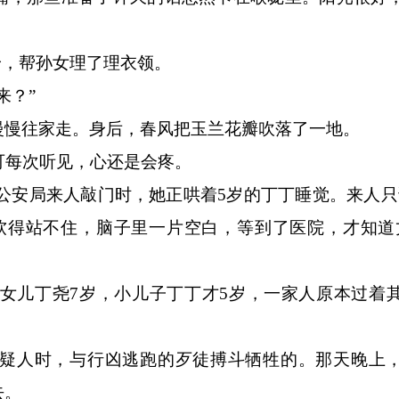
，帮孙女理了理衣领。
来？”
慢往家走。身后，春风把玉兰花瓣吹落了一地。
每次听见，心还是会疼。
市公安局来人敲门时，她正哄着5岁的丁丁睡觉。来人只
软得站不住，脑子里一片空白，等到了医院，才知道
女儿丁尧7岁，小儿子丁丁才5岁，一家人原本过着
人时，与行凶逃跑的歹徒搏斗牺牲的。那天晚上，
去。