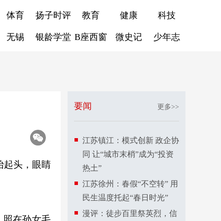
体育
扬子时评
教育
健康
科技
无锡
银龄学堂
B座西窗
微史记
少年志
要闻
更多>>
江苏镇江：模式创新 政企协
同 让“城市末梢”成为“投资
抬起头，眼睛
热土”
江苏徐州：春假“不空转” 用
民生温度托起“春日时光”
漫评：徒步百里祭英烈，信
，照在孙女毛