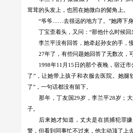
茸茸的头发上，也照在她微白的鬓角上。
“爷爷……去很远的地方了。”她蹲下身
丁宝歪着头，又问：“那他什么时候回
李兰平没有回答，她牵起孙女的手，慢
27年了，有些问题她回答了无数次，可
1998年11月15日的那个夜晚，宿迁
了”，让她带上孩子和衣服去医院。她腿
了”，一句话都没有留下。
那年，丁友国29岁，李兰平28岁；大
子。
后来她才知道，丈夫是在抓捕犯罪嫌疑
警，但看到同事忙不过来，他主动顶了上