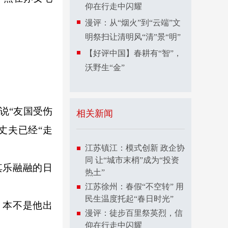
仰在行走中闪耀
漫评：从“烟火”到“云端”文
明祭扫让清明风“清”景“明”
【好评中国】春耕有“智”，
沃野生“金”
说“友国受伤
相关新闻
丈夫已经“走
江苏镇江：模式创新 政企协
同 让“城市末梢”成为“投资
其乐融融的日
热土”
江苏徐州：春假“不空转” 用
民生温度托起“春日时光”
本不是他出
漫评：徒步百里祭英烈，信
仰在行走中闪耀