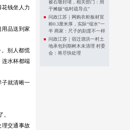
被石墩封堵，相关部门：用
得花钱坐人力
于摊贩“临时疏导点”
问政江苏｜网购衣柜板材宣
称0.3厘米厚，实际“缩水”一
习用品送到家
半 商家：尺子的刻度不一样
问政江苏｜宿迁泗洪一村土
地承包到期树木未清理 村委
。别人都慌
会：将尽快处理
，连水杯都端
样子就清晰一
了。
处理交通事故