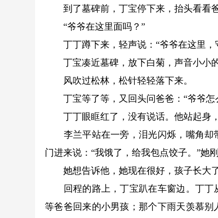
到了墓碑前，丁宝停下来，抬头看看爸
“爷爷在这里面吗？”
丁丁蹲下来，轻声说：“爷爷在这里，守
丁宝凑近墓碑，放下白菊，声音小小的，
风吹过松林，松针轻轻落下来。
丁宝等了等，又回头问爸爸：“爷爷怎么
丁丁眼眶红了，没有说话。他站起身，
李兰平站在一旁，泪光闪烁，嘴角却带
门进来说：“我饿了，给我包点饺子。”她
她想告诉他，她现在很好，孩子长大了
回程的路上，丁宝趴在车窗边。丁丁从
等爸爸回来的小男孩；那个下雨天羡慕别