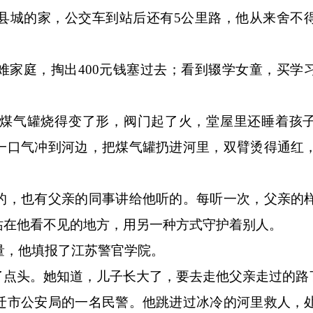
县城的家，公交车到站后还有5公里路，他从来舍不
庭，掏出400元钱塞过去；看到辍学女童，买学
气罐烧得变了形，阀门起了火，堂屋里还睡着孩子
一口气冲到河边，把煤气罐扔进河里，双臂烫得通红
，也有父亲的同事讲给他听的。每听一次，父亲的
站在他看不见的地方，用另一种方式守护着别人。
量，他填报了江苏警官学院。
点头。她知道，儿子长大了，要去走他父亲走过的路
市公安局的一名民警。他跳进过冰冷的河里救人，