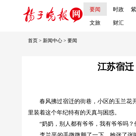
要闻
时政
文旅
财汇
首页
>
新闻中心
>
要闻
江苏宿迁
春风拂过宿迁的街巷，小区的玉兰花开了
里装着这个年纪特有的天真与困惑。
“奶奶，别人都有爷爷，我有爷爷吗？他
李兰平的手微微颤了一下，她张了张嘴