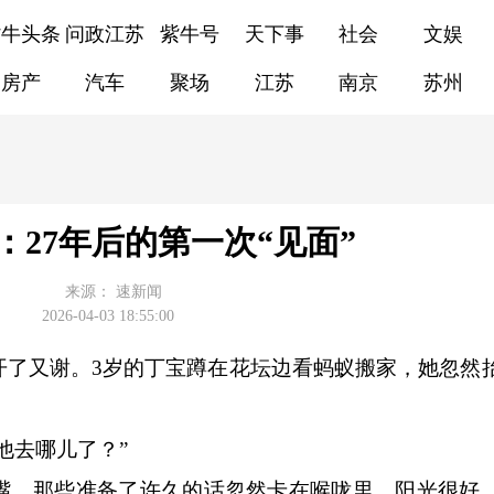
紫牛头条
问政江苏
紫牛号
天下事
社会
文娱
房产
汽车
聚场
江苏
南京
苏州
：27年后的第一次“见面”
来源：
速新闻
2026-04-03 18:55:00
又谢。3岁的丁宝蹲在花坛边看蚂蚁搬家，她忽然
去哪儿了？”
，那些准备了许久的话忽然卡在喉咙里。阳光很好