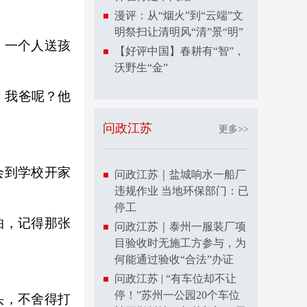
漫评：从“烟火”到“云端”文
明祭扫让清明风“清”景“明”
，一个人送孩
【好评中国】春耕有“智”，
沃野生“金”
，我爸呢？他
问政江苏
更多>>
会到学校开家
问政江苏｜盐城响水一船厂
违规作业 当地环保部门：已
停工
怕，记得那张
问政江苏｜泰州一服装厂项
目验收时无施工方参与，为
何能通过验收“合法”办证
问政江苏 | “有车位却不让
停！”苏州一公园20个车位
头，不舍得打