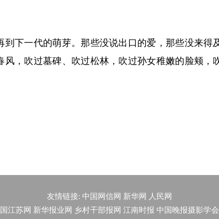
到下一代的萌芽。那些没说出口的爱，那些没来得
春风，吹过墓碑、吹过松林，吹过孙女稚嫩的脸颊，
友情链接:
中国网信网
新华网
人民网
国江苏网
新华报业网
乡村干部报网
江南时报
中国晚报摄影学会