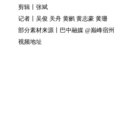
剪辑丨张斌
记者丨吴俊 关舟 黄鹂 黄志豪 黄珊
部分素材来源丨巴中融媒 @巅峰宿州
视频地址