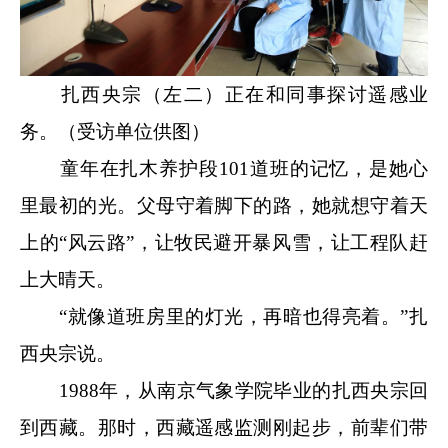
扎西央宗（左二）正在和同事探讨遥感业
务。（受访单位供图）
童年在扎木养护段101道班的记忆，是她心
里最初的光。父母守着脚下的路，她就想守着天
上的“风云路”，让牧民避开暴风雪，让工程队赶
上大晴天。
“就像道班房里的灯光，再暗也得亮着。”扎
西央宗说。
1988年，从南京气象学院毕业的扎西央宗回
到西藏。那时，西藏遥感监测刚起步，前辈们带