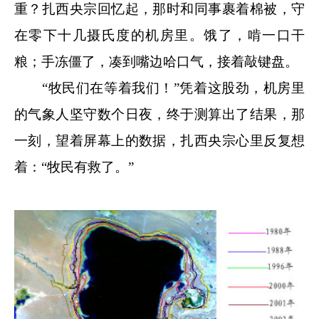
重？扎西央宗回忆起，那时和同事裹着棉被，守
在零下十几摄氏度的机房里。饿了，啃一口干
粮；手冻僵了，凑到嘴边哈口气，接着敲键盘。
“牧民们在等着我们！”凭着这股劲，机房里
的气象人坚守数个日夜，终于测算出了结果，那
一刻，望着屏幕上的数据，扎西央宗心里反复想
着：“牧民有救了。”