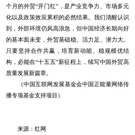
个月的外贸“开门红”，是产业竞争力、市场多元
化以及政策效应累积的必然结果。我们清醒认识
到，外部环境仍风高浪急，但中国经济长期向好
的基本面未变，外贸基础稳、活力足、潜力大。
只要坚持合作共赢，培育新动能、稳规模优结
构，必能在“十五五”新征程上，续写中国外贸高
质量发展新篇章。
（中国互联网发展基金会中国正能量网络传
播专项基金支持项目）
来源：红网