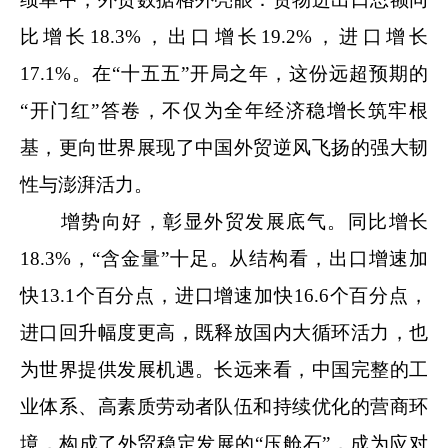
比增长18.3%，出口增长19.2%，进口增长
17.1%。在“十五五”开局之年，这份远超预期的
“开门红”答卷，不仅为全年经济稳增长筑牢根
基，更向世界展现了中国外贸逆风飞扬的强大韧
性与澎湃活力。
增势向好，彰显外贸发展底气。同比增长
18.3%，“
含金量
”十足。从结构看，出口增速加
快13.1个百分点，进口增速加快16.6个百分点，
进口回升幅度更高，既释放国内大循环活力，也
为世界提供发展机遇。长远来看，中国完整的工
业体系、高素质劳动者队伍和持续优化的营商环
境，构成了外贸稳定发展的“压舱石”，成为应对