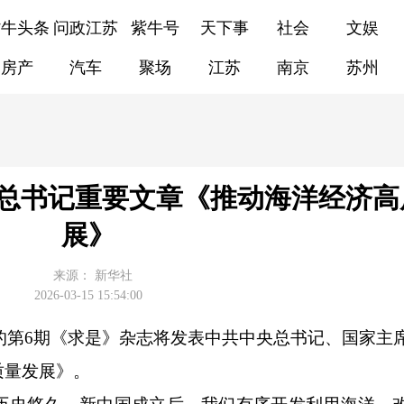
紫牛头条
问政江苏
紫牛号
天下事
社会
文娱
房产
汽车
聚场
江苏
南京
苏州
总书记重要文章《推动海洋经济高
展》
来源：
新华社
2026-03-15 15:54:00
出版的第6期《求是》杂志将发表中共中央总书记、国家主
质量发展》。