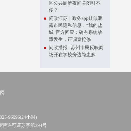
区公共厕所夜间关闭引不
便？
问政江苏｜政务app疑似泄
露市民隐私信息，“我的盐
城”官方回应：确有系统故
障发生，正调查抢修
问政播报 | 苏州市民反映商
场开在学校旁边隐患多
网
96096(24小时)
作经营许可证苏字第394号