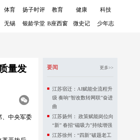
体育
扬子时评
教育
健康
科技
无锡
银龄学堂
B座西窗
微史记
少年志
质量发
要闻
更多>>
江苏宿迁：AI赋能全流程升
级 奏响“智改数转网联”奋进
曲
席、中央军委
江苏扬州： 政策赋能岗位向
“新” 春招“磁吸力”持续增强
江苏徐州：“四新”破题老工