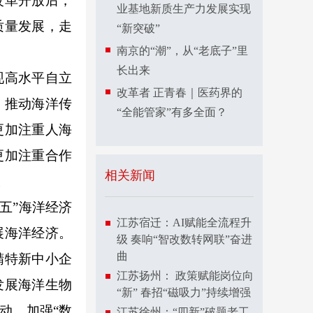
改革开放后，
业基地新质生产力发展实现
质量发展，走
“新突破”
南京的“潮”，从“老底子”里
长出来
现高水平自立
改革者 正青春｜医药界的
，推动海洋传
“全能管家”有多全面？
更加注重人海
更加注重合作
相关新闻
。
五”海洋经济
江苏宿迁：AI赋能全流程升
展海洋经济。
级 奏响“智改数转网联”奋进
曲
精特新中小企
江苏扬州： 政策赋能岗位向
发展海洋生物
“新” 春招“磁吸力”持续增强
动，加强“数
江苏徐州：“四新”破题老工