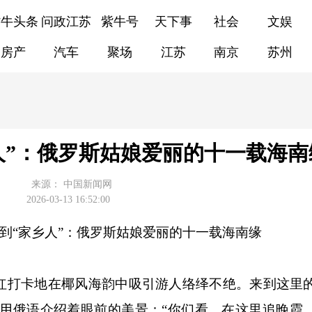
紫牛头条
问政江苏
紫牛号
天下事
社会
文娱
房产
汽车
聚场
江苏
南京
苏州
乡人”：俄罗斯姑娘爱丽的十一载海南
来源：
中国新闻网
2026-03-13 16:52:00
客”到“家乡人”：俄罗斯姑娘爱丽的十一载海南缘
打卡地在椰风海韵中吸引游人络绎不绝。来到这里
机，对着镜头用俄语介绍着眼前的美景：“你们看，在这里追晚