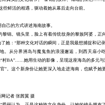
这些鲜活的相遇，驱动着她从幕后走向台前。
用自己的方式讲述海南故事。
黎锦。镜头里，脸上有着传统纹身的黎族阿婆，正
了她：“那种文化对话的瞬间，正是我最想捕捉和记录
。从分界洲岛与魔鬼鱼的浪漫邂逅，到西天庙小吃
的“村BA”……她用生动的影像，呈现这座海岛的多元与
”。这个新身份让她更深入地走进海南，也赋予她
新网
记者 张茜翼 摄
爱丽认为，正是这种跨文化身份，让她的镜头拥有