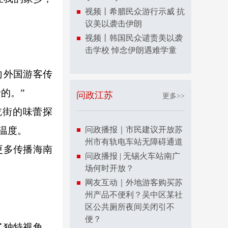
视频丨希腊民众游行示威 抗
议美以袭击伊朗
视频丨韩国民众谴责美以袭
击学校 悼念伊朗遇难学童
向外国游客传
的。”
问政江苏
更多>>
街的味蕾探
温度。
问政播报｜市民建议开放苏
州市有轨电车站无障碍通道
更多传播海南
问政播报 | 无锡火车站南广
场何时开放？
网友互动｜外地游客购买苏
州产品不便利？吴中区某社
区公共厕所夜间关闭引不
便？
了独特视角。