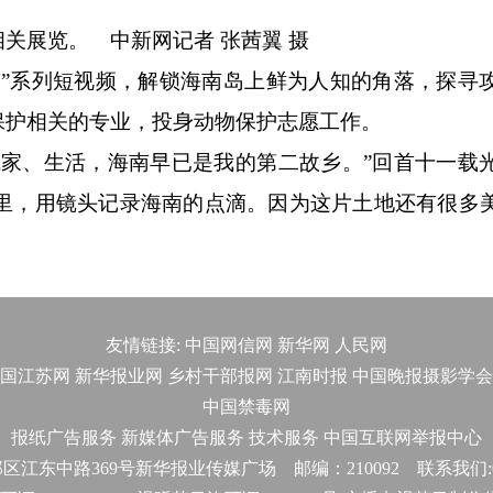
相关展览。
中新网
记者 张茜翼 摄
系列短视频，解锁海南岛上鲜为人知的角落，探寻
保护相关的专业，投身动物保护志愿工作。
、生活，海南早已是我的第二故乡。”回首十一载
在这里，用镜头记录海南的点滴。因为这片土地还有很多
友情链接:
中国网信网
新华网
人民网
国江苏网
新华报业网
乡村干部报网
江南时报
中国晚报摄影学会
中国禁毒网
报纸广告服务
新媒体广告服务
技术服务
中国互联网举报中心
东中路369号新华报业传媒广场 邮编：210092 联系我们:025-