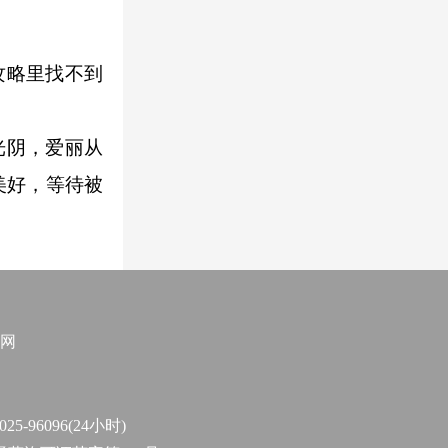
攻略里找不到
光阴，爱丽从
美好，等待被
网
96096(24小时)