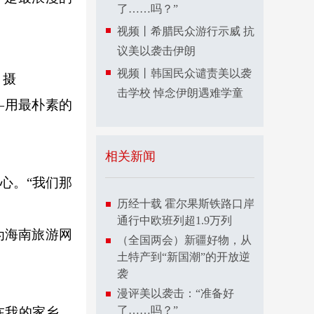
了……吗？”
视频丨希腊民众游行示威 抗
议美以袭击伊朗
视频丨韩国民众谴责美以袭
 摄
击学校 悼念伊朗遇难学童
—用最朴素的
相关新闻
心。“我们那
历经十载 霍尔果斯铁路口岸
通行中欧班列超1.9万列
为海南旅游网
（全国两会）新疆好物，从
土特产到“新国潮”的开放逆
袭
漫评美以袭击：“准备好
了……吗？”
在我的家乡，