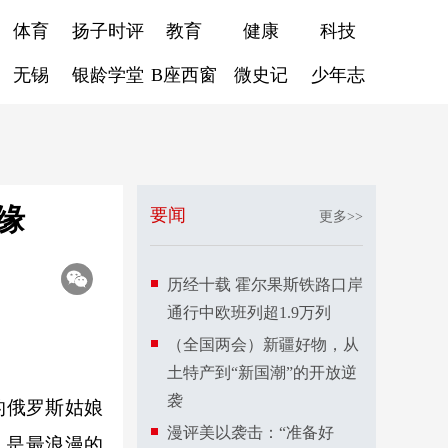
体育
扬子时评
教育
健康
科技
无锡
银龄学堂
B座西窗
微史记
少年志
缘
要闻
更多>>
历经十载 霍尔果斯铁路口岸
通行中欧班列超1.9万列
（全国两会）新疆好物，从
土特产到“新国潮”的开放逆
袭
的俄罗斯姑娘
漫评美以袭击：“准备好
霞，是最浪漫的