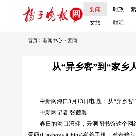
要闻
时政
文旅
财汇
首页
>
新闻中心
>
要闻
从“异乡客”到“家
中新网
海口3月13日电 题：从“异乡
中新网
记者 张茜翼
春日的海口湾畔，云洞图书馆这个网红
爱丽(Liakhova Albina)举着手