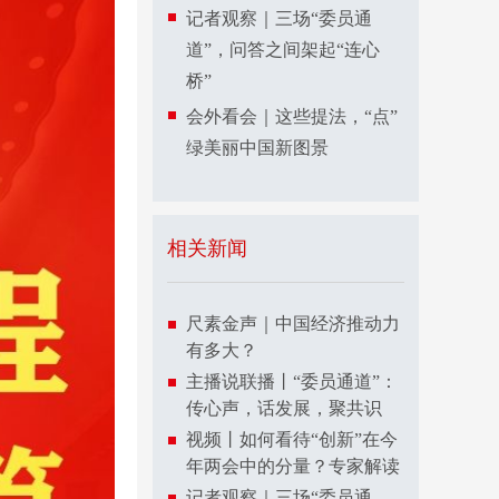
记者观察｜三场“委员通
道”，问答之间架起“连心
桥”
会外看会｜这些提法，“点”
绿美丽中国新图景
相关新闻
尺素金声｜中国经济推动力
有多大？
主播说联播丨“委员通道”：
传心声，话发展，聚共识
视频丨如何看待“创新”在今
年两会中的分量？专家解读
记者观察｜三场“委员通