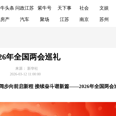
紫牛头条
问政江苏
紫牛号
天下事
社会
文娱
房产
汽车
聚场
江苏
南京
苏州
026年全国两会巡礼
来源：
新华社
2026-03-12 11:00:00
阔步向前启新程 接续奋斗谱新篇——2026年全国两会