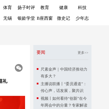
体育
扬子时评
教育
健康
科技
无锡
银龄学堂
B座西窗
微史记
少年志
要闻
更多>>
尺素金声｜中国经济推动力
有多大？
巡礼
主播说联播丨“委员通道”：
传心声，话发展，聚共识
视频丨如何看待“创新”在今
年两会中的分量？专家解读