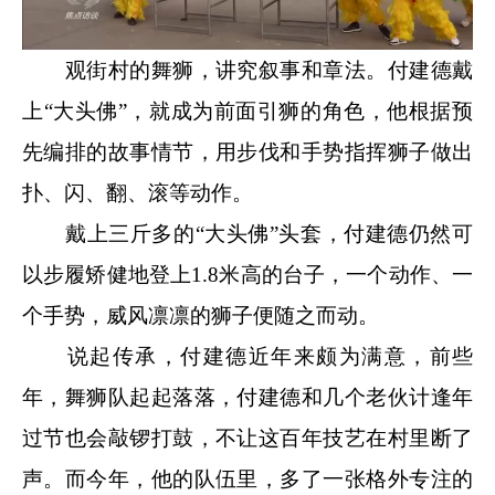
观街村的舞狮，讲究叙事和章法。付建德戴
上“大头佛”，就成为前面引狮的角色，他根据预
先编排的故事情节，用步伐和手势指挥狮子做出
扑、闪、翻、滚等动作。
戴上三斤多的“大头佛”头套，付建德仍然可
以步履矫健地登上1.8米高的台子，一个动作、一
个手势，威风凛凛的狮子便随之而动。
说起传承，付建德近年来颇为满意，前些
年，舞狮队起起落落，付建德和几个老伙计逢年
过节也会敲锣打鼓，不让这百年技艺在村里断了
声。而今年，他的队伍里，多了一张格外专注的