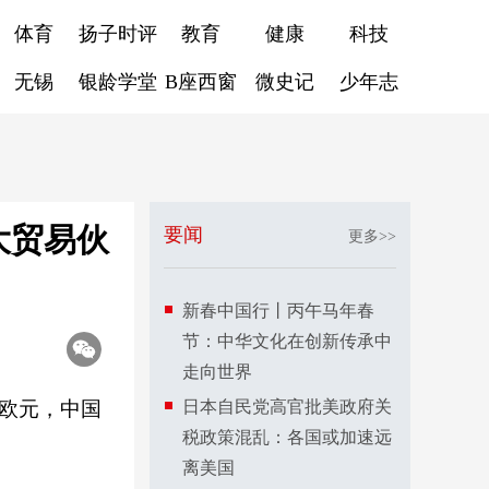
体育
扬子时评
教育
健康
科技
无锡
银龄学堂
B座西窗
微史记
少年志
大贸易伙
要闻
更多>>
新春中国行丨丙午马年春
节：中华文化在创新传承中
走向世界
亿欧元，中国
日本自民党高官批美政府关
税政策混乱：各国或加速远
离美国