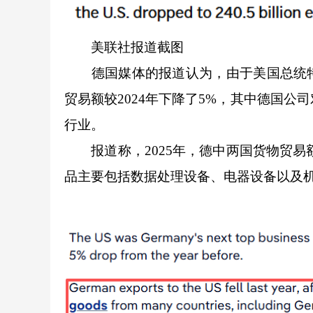
美联社报道截图
德国媒体的报道认为，由于美国总统特
贸易额较2024年下降了5%，其中德国公
行业。
报道称，2025年，德中两国货物贸易额同
品主要包括数据处理设备、电器设备以及