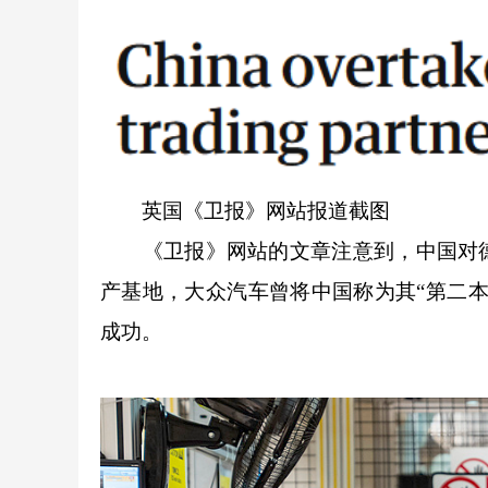
英国《卫报》网站报道截图
《卫报》网站的文章注意到，中国对德
产基地，大众汽车曾将中国称为其“第二
成功。