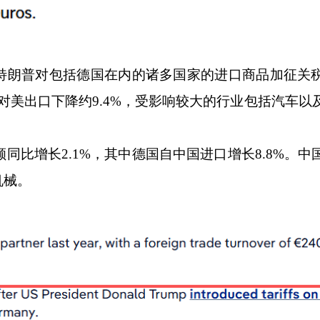
朗普对包括德国在内的诸多国家的进口商品加征关
司对美出口下降约9.4%，受影响较大的行业包括汽车以
比增长2.1%，其中德国自中国进口增长8.8%。中
机械。