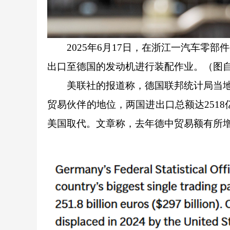
2025年6月17日，在浙江一汽车零部
出口至德国的发动机进行装配作业。（图
美联社的报道称，德国联邦统计局当地时间
贸易伙伴的地位，两国进出口总额达2518亿
美国取代。文章称，去年德中贸易额有所增