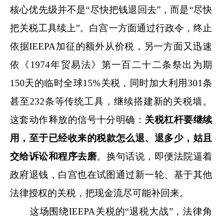
核心优先级并不是“尽快把钱退回去”，而是“尽快
把关税工具续上”。白宫一方面通过行政令，终止
依据IEEPA加征的额外从价税，另一方面又迅速
依《1974年贸易法》第一百二十二条祭出为期
150天的临时全球15%关税，同时加大利用301条
甚至232条等传统工具，继续搭建新的关税墙。
这套动作释放的信号十分明确：
关税杠杆要继续
用，至于
已经收来的税款
怎么退、退多少，
姑且
交给诉讼
和
程序去磨
。换句话说，即便法院逼着
政府退钱，白宫也在试图通过新一轮、基于其他
法律授权的关税，把现金流尽可能补回来。
这场围绕IEEPA关税的“退税大战”，法律角