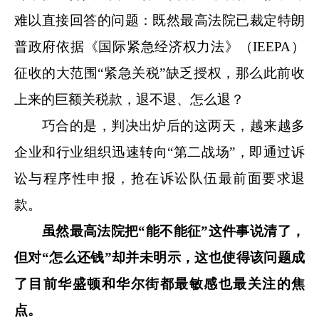
难以直接回答的问题：既然最高法院已裁定特朗
普政府依据《国际紧急经济权力法》（IEEPA）
征收的大范围“紧急关税”缺乏授权，那么此前收
上来的巨额关税款，退不退、怎么退？
巧合的是，判决出炉后的这两天，越来越多
企业和行业组织迅速转向“第二战场”，即通过诉
讼与程序性申报，抢在诉讼队伍最前面要求退
款。
虽然
最高法院把“能不能征”这件事说清了，
但
对“
怎么
还
钱”
却并未明示
，
这也使得该问题
成
了
目前华盛顿和华尔街都
最
敏感
也最关注的焦
点
。