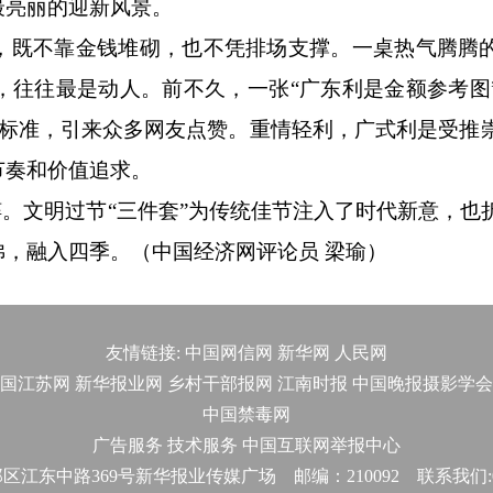
最亮丽的迎新风景。
既不靠金钱堆砌，也不凭排场支撑。一桌热气腾腾
，往往最是动人。前不久，一张“广东利是金额参考图
…”的标准，引来众多网友点赞。重情轻利，广式利是受推
节奏和价值追求。
。文明过节“三件套”为传统佳节注入了时代新意，也
，融入四季。（中国经济网评论员 梁瑜）
友情链接:
中国网信网
新华网
人民网
国江苏网
新华报业网
乡村干部报网
江南时报
中国晚报摄影学会
中国禁毒网
广告服务
技术服务
中国互联网举报中心
东中路369号新华报业传媒广场 邮编：210092 联系我们:025-