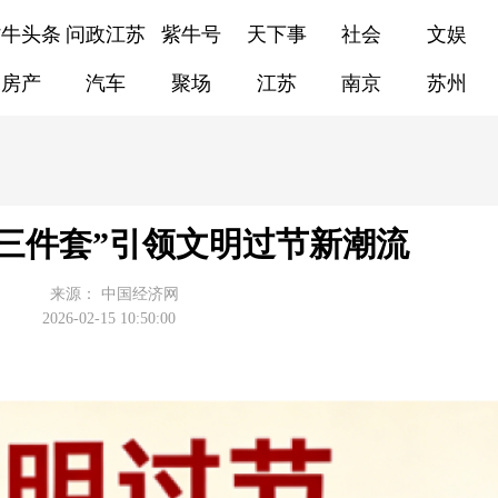
紫牛头条
问政江苏
紫牛号
天下事
社会
文娱
房产
汽车
聚场
江苏
南京
苏州
三件套”引领文明过节新潮流
来源：
中国经济网
2026-02-15 10:50:00