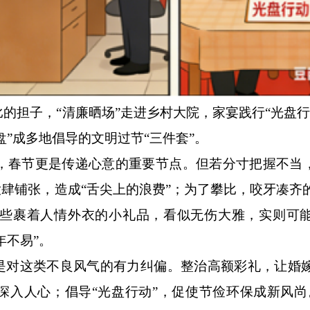
担子，“清廉晒场”走进乡村大院，家宴践行“光盘行
盘”成多地倡导的文明过节“三件套”。
节更是传递心意的重要节点。但若分寸把握不当，
大肆铺张，造成“舌尖上的浪费”；为了攀比，咬牙凑齐
些裹着人情外衣的小礼品，看似无伤大雅，实则可
年不易”。
对这类不良风气的有力纠偏。整治高额彩礼，让婚
深入人心；倡导“光盘行动”，促使节俭环保成新风尚