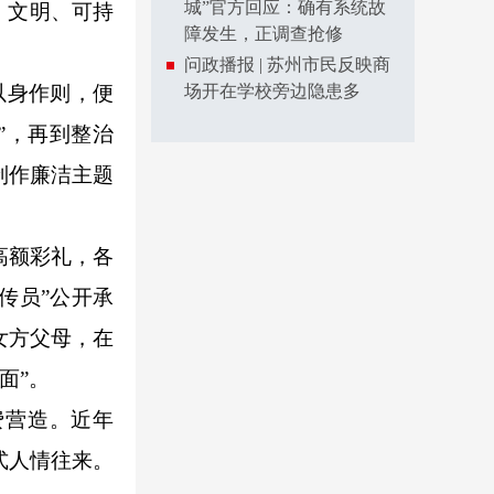
城”官方回应：确有系统故
、文明、可持
障发生，正调查抢修
问政播报 | 苏州市民反映商
以身作则，便
场开在学校旁边隐患多
”，再到整治
制作廉洁主题
高额彩礼，各
传员”公开承
女方父母，在
面”。
营造。近年
式人情往来。