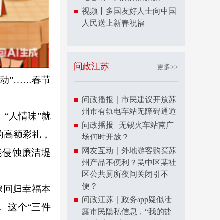
视频丨多国友好人士向中国
人民送上新春祝福
问政江苏
更多>>
动”……春节
问政播报｜市民建议开放苏
州市有轨电车站无障碍通道
“人情味”就
问政播报 | 无锡火车站南广
的高额彩礼，
场何时开放？
网友互动｜外地游客购买苏
能侵蚀廉洁堤
州产品不便利？吴中区某社
区公共厕所夜间关闭引不
便？
嫁回归幸福本
问政江苏｜政务app疑似泄
。这个“三件
露市民隐私信息，“我的盐