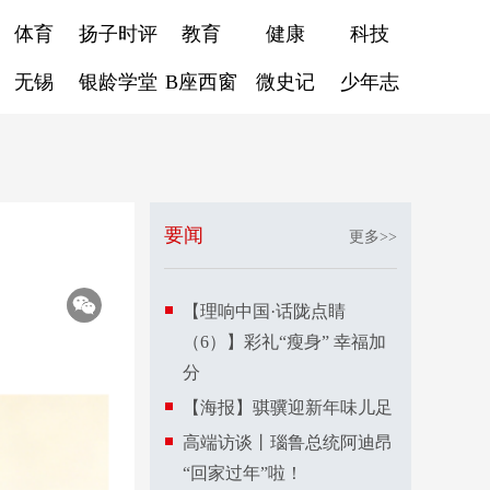
体育
扬子时评
教育
健康
科技
无锡
银龄学堂
B座西窗
微史记
少年志
要闻
更多>>
【理响中国·话陇点睛
（6）】彩礼“瘦身” 幸福加
分
【海报】骐骥迎新年味儿足
高端访谈丨瑙鲁总统阿迪昂
“回家过年”啦！