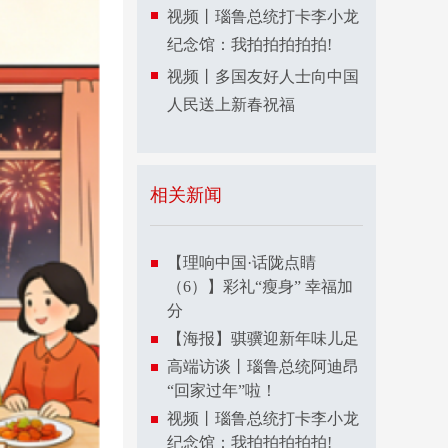
视频丨瑙鲁总统打卡李小龙
纪念馆：我拍拍拍拍拍!
视频丨多国友好人士向中国
人民送上新春祝福
相关新闻
【理响中国·话陇点睛
（6）】彩礼“瘦身” 幸福加
分
【海报】骐骥迎新年味儿足
高端访谈丨瑙鲁总统阿迪昂
“回家过年”啦！
视频丨瑙鲁总统打卡李小龙
纪念馆：我拍拍拍拍拍!