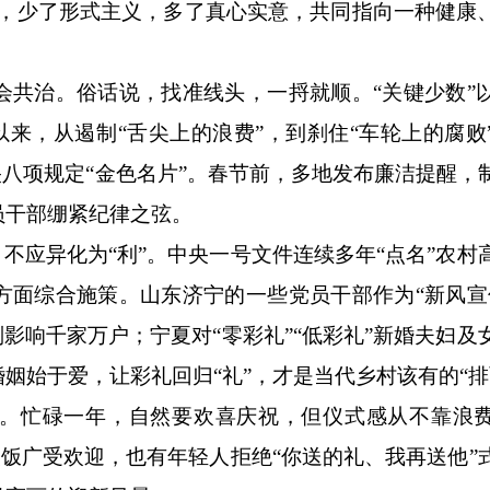
暖，少了形式主义，多了真心实意，共同指向一种健康
治。俗话说，找准线头，一捋就顺。“关键少数”
以来，从遏制“舌尖上的浪费”，到刹住“车轮上的腐败
央八项规定“金色名片”。春节前，多地发布廉洁提醒，
员干部绷紧纪律之弦。
应异化为“利”。中央一号文件连续多年“点名”农村
方面综合施策。山东济宁的一些党员干部作为“新风宣
影响千家万户；宁夏对“零彩礼”“低彩礼”新婚夫妇及
姻始于爱，让彩礼回归“礼”，才是当代乡村该有的“排
忙碌一年，自然要欢喜庆祝，但仪式感从不靠浪费
夜饭广受欢迎，也有年轻人拒绝“你送的礼、我再送他”