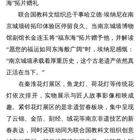
海”拓片赠礼
联合国教科文组织总干事哈立德·埃纳尼在南
京城墙砖拓印体验区停留良久。当南京城墙博物
馆副馆长金连玉将“福东海”拓片赠予他，并解读
“愿您的福运如同东海般广阔”时，埃纳尼感慨：
“南京城墙承载着厚重历史，这个古老遗产依然真
正活在当下。”
在秦淮花灯展区，鱼龙灯、荷花灯等传统花
灯依次排开，实物展示与匠人故事影像相映成
趣。紧邻花灯展区的是非遗贺春板块，集中呈现
了云锦、金箔、刻经、绒花等南京非遗技艺的新
春表达，同时还联动同为联合国教科文组织创意