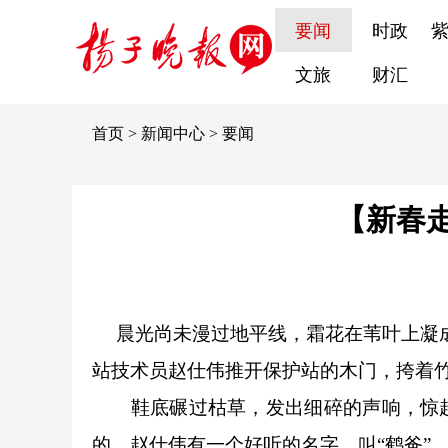
要闻
时政
文旅
财汇
首页
>
新闻中心
>
要闻
【新春
晨光尚未漫过地平线，霜花在苇叶上凝
站技术员赵仕伟推开保护站的木门，挎着
鞋底碾过枯草，发出细碎的声响，惊起
的。赵仕伟有一个好听的名字，叫“鹤爸”