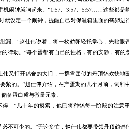
就响起来。“1:57、3:57、5:57……这些都是
小时就设定一个闹钟，提醒自己对保温箱里面的鹤卵进
漏。”赵仕伟说着，将一枚鹤卵轻托掌心，先贴眼
命的律动。“每个蛋都有自己的性格，有的安静，有的
伟又打开鹤舍的大门，一群雪团似的丹顶鹤欢快地
常要紧的。”赵仕伟介绍，在产蛋期的几个月前，饲料
，储备蛋白质与微量元素。
得。”几十年的摸索，他已将种鹤每一阶段的注意
是必不可少的。”无论多忙，赵仕伟都要带领丹顶鹤进