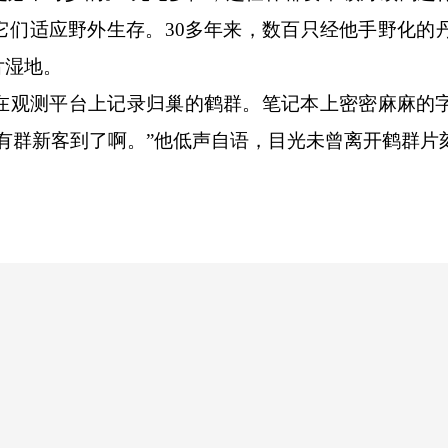
它们适应野外生存。30多年来，数百只经他手野化的
片湿地。
观测平台上记录归巢的鹤群。笔记本上密密麻麻的
有群新客到了啊。”他低声自语，目光未曾离开鹤群片