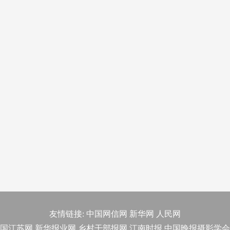
友情链接:
中国网信网
新华网
人民网
国江苏网
新华报业网
乡村干部报网
江南时报
中国晚报摄影学会