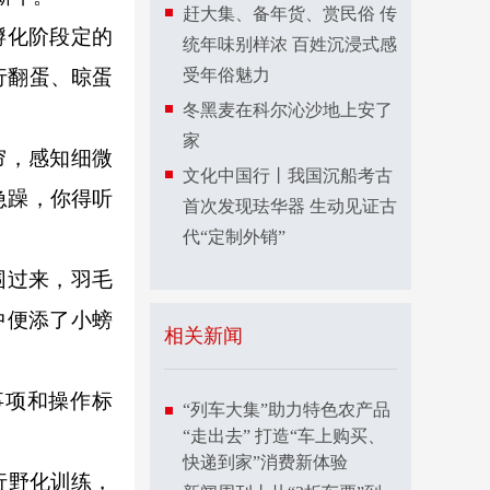
赶大集、备年货、赏民俗 传
孵化阶段定的
统年味别样浓 百姓沉浸式感
行翻蛋、晾蛋
受年俗魅力
冬黑麦在科尔沁沙地上安了
家
帘，感知细微
文化中国行丨我国沉船考古
急躁，你得听
首次发现珐华器 生动见证古
代“定制外销”
围过来，羽毛
中便添了小螃
相关新闻
事项和操作标
“列车大集”助力特色农产品
“走出去” 打造“车上购买、
快递到家”消费新体验
行野化训练，