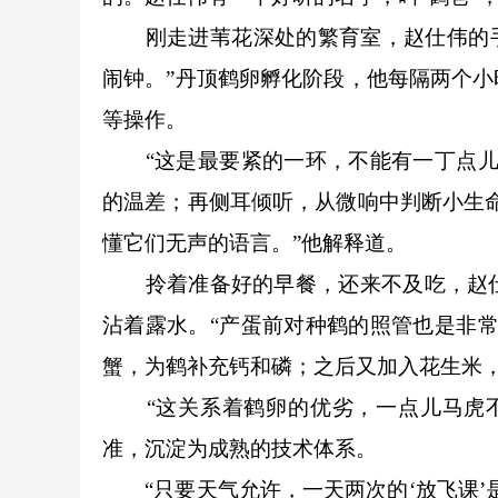
刚走进苇花深处的繁育室，赵仕伟的手机闹钟
闹钟。”丹顶鹤卵孵化阶段，他每隔两个
等操作。
“这是最要紧的一环，不能有一丁点儿纰
的温差；再侧耳倾听，从微响中判断小生
懂它们无声的语言。”他解释道。
拎着准备好的早餐，还来不及吃，赵仕
沾着露水。“产蛋前对种鹤的照管也是非
蟹，为鹤补充钙和磷；之后又加入花生米
“这关系着鹤卵的优劣，一点儿马虎不
准，沉淀为成熟的技术体系。
“只要天气允许，一天两次的‘放飞课’