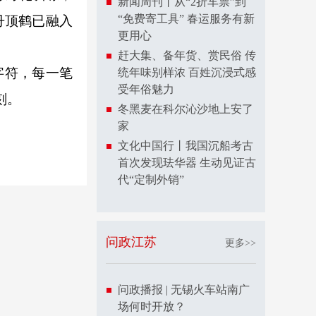
新闻周刊丨从“2折车票”到
“免费寄工具” 春运服务有新
丹顶鹤已融入
更用心
赶大集、备年货、赏民俗 传
字符，每一笔
统年味别样浓 百姓沉浸式感
受年俗魅力
刻。
冬黑麦在科尔沁沙地上安了
家
文化中国行丨我国沉船考古
首次发现珐华器 生动见证古
代“定制外销”
问政江苏
更多>>
问政播报 | 无锡火车站南广
场何时开放？