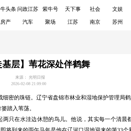
紫牛头条
问政江苏
紫牛号
天下事
社会
文娱
房产
汽车
聚场
江苏
南京
苏州
走基层】苇花深处伴鹤舞
来源：
光明日报
2026-02-08 21:09:00
成细密的珠链。辽宁省盘锦市林业和湿地保护管理局鹤
竹篓踏入苇荡。
两只在水洼边休憩的鸟儿。他说，其实每一个清晨
，即将到来的丙午马年是他在辽河口湿地迎来的第33个