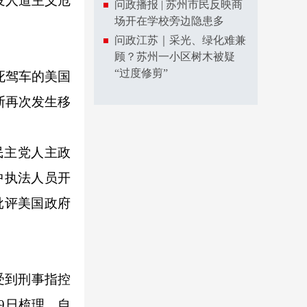
发人道主义危
问政播报 | 苏州市民反映商
场开在学校旁边隐患多
问政江苏｜采光、绿化难兼
顾？苏州一小区树木被疑
“过度修剪”
死驾车的美国
斯再次发生移
民主党人主政
中执法人员开
批评美国政府
受到刑事指控
9日梳理，自