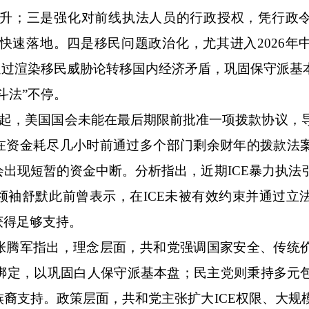
升；三是强化对前线执法人员的行政授权，凭行政
快速落地。四是移民问题政治化，尤其进入2026年
通过渲染移民威胁论转移国内经济矛盾，巩固保守派基
法”不停。
起，美国国会未能在最后期限前批准一项拨款协议，
院在资金耗尽几小时前通过多个部门剩余财年的拨款法
出现短暂的资金中断。分析指出，近期ICE暴力执法
领袖舒默此前曾表示，在ICE未被有效约束并通过立
获得足够支持。
腾军指出，理念层面，共和党强调国家安全、传统
绑定，以巩固白人保守派基本盘；民主党则秉持多元
裔支持。政策层面，共和党主张扩大ICE权限、大规