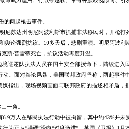
致命武力滥用、行政令越权、带有种族歧视倾向、引
份的两起枪击事件。
在明尼苏达州明尼阿波利斯市抓捕非法移民时，开枪打
张和舆论强烈抗议。10多天后，悲剧重演。明尼阿波利
克斯·普雷蒂死亡，抗议活动再度升温。
及边境巡逻队执法人员在国土安全部授命下，陆续进入
行动。面对舆论风暴，美国联邦政府坚称，两起事件
家美媒指出，现场视频画面与联邦政府的描述相矛盾，
山一角。
6.9万人在移民执法行动中被拘留，其中约43%并未
行为正从“强硬”滑向“过度激进”。英国《卫报》1月2