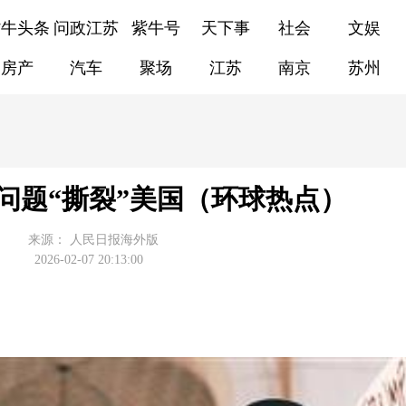
紫牛头条
问政江苏
紫牛号
天下事
社会
文娱
房产
汽车
聚场
江苏
南京
苏州
问题“撕裂”美国（环球热点）
来源：
人民日报海外版
2026-02-07 20:13:00