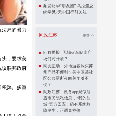
频发访华“朋友圈” 乌拉圭总
统罕见7天中国行引关注
执法局的暴力
问政江苏
更多>>
问政播报 | 无锡火车站南广
街头，要求美
场何时开放？
网友互动｜外地游客购买苏
抗议联邦政府
州产品不便利？吴中区某社
区公共厕所夜间关闭引不
便？
层积弊。多重
问政江苏｜政务app疑似泄
露市民隐私信息，“我的盐
城”官方回应：确有系统故
障发生，正调查抢修