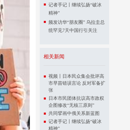
记者手记丨继续弘扬“破冰
精神”
频发访华“朋友圈” 乌拉圭总
统罕见7天中国行引关注
相关新闻
视频丨日本民众集会批评高
市早苗错误言论 反对军备扩
张
日本市民团体抗议高市政权
企图修改“无核三原则”
共同擘画中俄关系新蓝图
记者手记丨继续弘扬“破冰
精神”