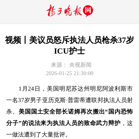
视频丨美议员怒斥执法人员枪杀37岁
ICU护士
来源：
央视新闻
2026-01-25 21:30:00
1月24日，美国明尼苏达州明尼阿波利斯市
一名37岁男子亚历克斯·普雷蒂遭联邦执法人员射
杀。
美国国土安全部长
诺姆
再次搬出“国内恐怖
分子”的说法来为执法人员的致命武力辩护
，这
一做法遭到了大量批评。