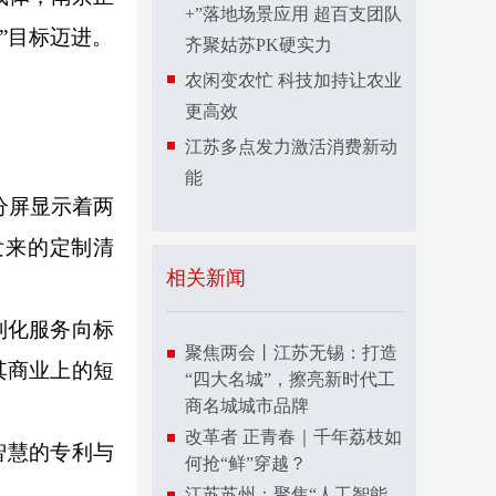
+”落地场景应用 超百支团队
”目标迈进。
齐聚姑苏PK硬实力
农闲变农忙 科技加持让农业
更高效
江苏多点发力激活消费新动
能
分屏显示着两
发来的定制清
相关新闻
制化服务向标
聚焦两会丨江苏无锡：打造
其商业上的短
“四大名城”，擦亮新时代工
商名城城市品牌
改革者 正青春｜千年荔枝如
智慧的专利与
何抢“鲜”穿越？
江苏苏州：聚焦“人工智能