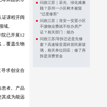
问政江苏｜采光、绿化难兼
顾？苏州一小区树木被疑
“过度修剪”
认证课程开阔
问政江苏｜淮安一安置小区
领域。
不缴物业费就不给办房产
证？相关部门：能办
院已开展12
问政江苏|等拆迁还是先修
8名，覆盖生物
窗？高速噪音震碎居民家玻
璃，相关单位回应：修了再
拆是浪费资金
京寻求创业合
。
病患者。产品
使其成为能远