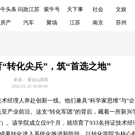
紫牛头条
问政江苏
紫牛号
天下事
社会
文娱
房产
汽车
聚场
江苏
南京
苏州
“转化尖兵”，筑“首选之地”
来源：
紫金山新闻
2026-01-25 16:09:00
术经理人奔赴创新一线。他们兼具“科学家思维”与“企
至产业前沿。这支“转化军团”的背后，藏着一所新兴
）。该学院成立仅9个月，就培育了933名持证技术经
成果转化进入系统化推进新阶段。以转化学院为核心