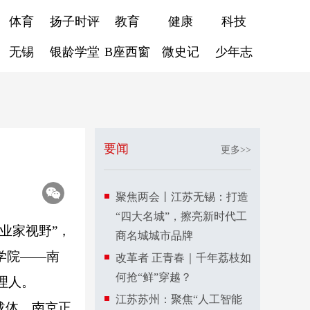
体育
扬子时评
教育
健康
科技
无锡
银龄学堂
B座西窗
微史记
少年志
要闻
更多>>
聚焦两会丨江苏无锡：打造
“四大名城”，擦亮新时代工
业家视野”，
商名城城市品牌
学院——南
改革者 正青春｜千年荔枝如
何抢“鲜”穿越？
理人。
江苏苏州：聚焦“人工智能
载体，南京正