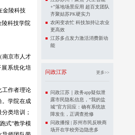
+”落地场景应用 超百支团队
在金陵科技
齐聚姑苏PK硬实力
农闲变农忙 科技加持让农业
更高效
江苏多点发力激活消费新动
能
（南京市人才
开展系统化培
问政江苏
更多>>
化工作者理论
问政江苏｜政务app疑似泄
露市民隐私信息，“我的盐
渔。学院在成
城”官方回应：确有系统故
级分类培训；
障发生，正调查抢修
问政播报 | 苏州市民反映商
跑式”教学模
场开在学校旁边隐患多
化导师团队带