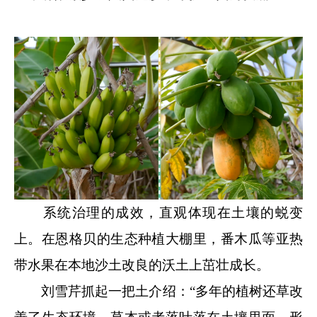
系统治理的成效，直观体现在土壤的蜕变
上。在恩格贝的生态种植大棚里，番木瓜等亚热
带水果在本地沙土改良的沃土上茁壮成长。
刘雪芹抓起一把土介绍：“多年的植树还草改