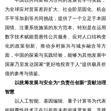
中国以共同富裕为导向的发展哲学与实践，
为全球应对贫富差距扩大、社会阶层固化、机会
不平等加剧等共同挑战，提供了一个立足于本国
国情、注重系统施策的东方范本。特别是在运用
数字技术赋能普惠性公共服务、应对人口结构变
化的政策创新、推动乡村振兴与城乡融合等方
面，中国的探索与实践经验，能够为其他发展中
国家乃至发达国家“更好地投资于人”提供极具价
值的参考与借鉴。
以统筹发展与安全为“负责任创新”贡献治理
智慧
以人工智能、基因编辑、量子计算等为代表
的颠覆性技术正在以前所未有的速度发展，其规