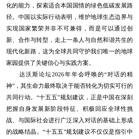
化的能力，探索适合本国国情的绿色低碳发展路
径。中国以实际行动表明，维护地球生态边界与
实现国家繁荣并非不可兼得，而是可以通过创
新、合作与转型，走上一条人与自然和谐共生的
现代化新路，这为全球共同守护我们唯一的地球
家园提供了关键信心与实践方案。
达沃斯论坛2026年年会呼唤的“对话的精
神”，其生命力最终取决于能否转化为切实可行的
共同行动。“十五五”规划建议，正是中国在深刻
把握自身发展新阶段特征、积极回应全球性挑
战、与国际社会进行广泛深入对话的基础上形成
的战略结晶。“十五五”规划建议不仅仅是指引中