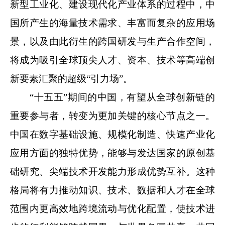
新型工业化、建设现代化产业体系的过程中，中
国所产生的海量技术需求、丰富而复杂的应用场
景，以及由此衍生的跨国研发与生产合作空间，
将成为吸引全球顶尖人才、资本、技术等高端创
新要素汇聚的超级“引力场”。
“十五五”期间的中国，有望从全球创新链的
重要参与者，转变为更加关键的核心节点之一。
中国在数字基础设施、规模化制造、快速产业化
应用方面的独特优势，能够与发达国家的原创基
础研究、尖端技术开发能力形成优势互补。这种
格局将有力推动知识、技术、数据和人才在全球
范围内更高效地跨境流动与优化配置，使技术进