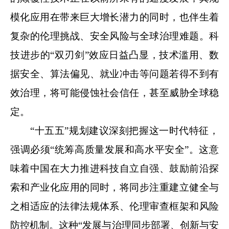
模化应用在带来巨大增长潜力的同时，也伴生着
复杂的伦理挑战、安全风险与全球治理难题。科
技进步的“双刃剑”效应日益凸显，技术滥用、数
据安全、算法偏见、就业冲击等问题若得不到有
效治理，将可能侵蚀社会信任，甚至威胁全球稳
定。
“十五五”规划建议深刻把握这一时代特征，
强调必须“统筹高质量发展和高水平安全”。这意
味着中国在大力推进科技自立自强、鼓励前沿探
索和产业化应用的同时，将同步注重建立健全与
之相适应的法律法规体系、伦理审查框架和风险
防控机制。这种“发展与治理同步部署、创新与安