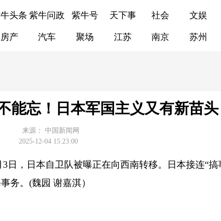
紫牛头条
紫牛问政
紫牛号
天下事
社会
文娱
房产
汽车
聚场
江苏
南京
苏州
不能忘！日本军国主义又有新苗头
来源：
中国新闻网
2025-12-04 15:23:00
3日，日本自卫队被曝正在向西南转移。日本接连“搞
事务。(魏园 谢嘉淇）