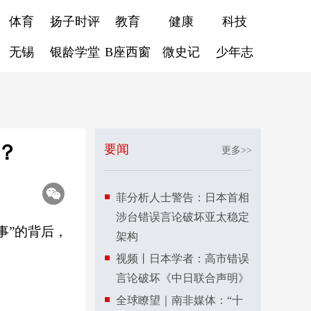
体育
扬子时评
教育
健康
科技
无锡
银龄学堂
B座西窗
微史记
少年志
？
要闻
更多>>
菲分析人士警告：日本首相
涉台错误言论破坏亚太稳定
事”的背后，
架构
视频丨日本学者：高市错误
言论破坏《中日联合声明》
全球瞭望｜南非媒体：“十