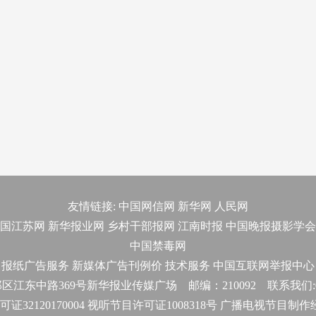
友情链接:
中国网信网
新华网
人民网
国江苏网
新华报业网
乡村干部报网
江南时报
中国晚报摄影学会
中国禁毒网
报纸广告服务
新媒体广告刊例价
技术服务
中国互联网举报中心
东中路369号新华报业传媒广场 邮编：210092 联系我们:025-
32120170004 视听节目许可证1008318号 广播电视节目制