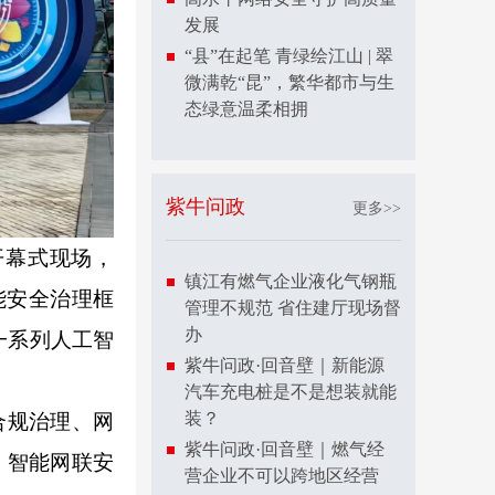
发展
“县”在起笔 青绿绘江山 | 翠
微满乾“昆”，繁华都市与生
态绿意温柔相拥
紫牛问政
更多>>
开幕式现场，
镇江有燃气企业液化气钢瓶
能安全治理框
管理不规范 省住建厅现场督
办
一系列人工智
紫牛问政·回音壁｜新能源
汽车充电桩是不是想装就能
装？
合规治理、网
紫牛问政·回音壁｜燃气经
、智能网联安
营企业不可以跨地区经营