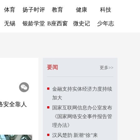
体育
扬子时评
教育
健康
科技
无锡
银龄学堂
B座西窗
微史记
少年志
要闻
更多>>
金融支持实体经济力度持续
加大
络安全靠人
国家互联网信息办公室发布
《国家网络安全事件报告管
理办法》
汉风楚韵 新潮“徐”来