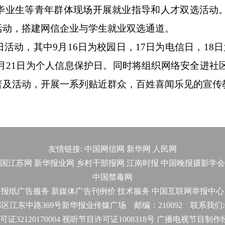
毕业生等青年群体现场开展就业指导和人才双选活动
活动，搭建网信企业与学生就业双选通道。
，其中9月16日为校园日，17日为电信日，18日
9月21日为个人信息保护日。同时将组织网络安全进社
普及活动，开展一系列贴近群众，百姓喜闻乐见的宣传
友情链接:
中国网信网
新华网
人民网
国江苏网
新华报业网
乡村干部报网
江南时报
中国晚报摄影学会
中国禁毒网
报纸广告服务
新媒体广告刊例价
技术服务
中国互联网举报中心
东中路369号新华报业传媒广场 邮编：210092 联系我们:025-
32120170004 视听节目许可证1008318号 广播电视节目制