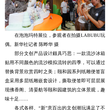
在泡泡玛特展位，参观者在拍摄LABUBU玩
偶。新华社记者 陈晔华 摄
部分文创产品设计颇具巧思：一款流沙冰箱
贴用不同颜色的流沙模拟流转的四季，可以通过
替换背景欣赏四时之美；颐和园系列纸雕便签盲
盒采用多层纸雕嵌套设计，撕取便签即可层层展
现佛香阁、清晏舫等颐和园建筑的立体景观，趣
味十足……
各式各样、“新”意百出的文创潮玩满足了不