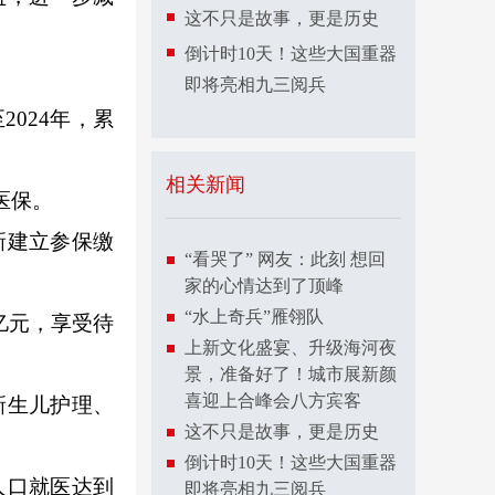
这不只是故事，更是历史
倒计时10天！这些大国重器
即将亮相九三阅兵
024年，累
相关新闻
医保。
新建立参保缴
“看哭了” 网友：此刻 想回
家的心情达到了顶峰
“水上奇兵”雁翎队
亿元，享受待
上新文化盛宴、升级海河夜
景，准备好了！城市展新颜
喜迎上合峰会八方宾客
新生儿护理、
这不只是故事，更是历史
倒计时10天！这些大国重器
人口就医达到
即将亮相九三阅兵