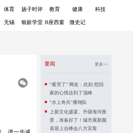
体育
扬子时评
教育
健康
科技
无锡
银龄学堂
B座西窗
微史记
要闻
更多>>
“看哭了” 网友：此刻 想回
家的心情达到了顶峰
“水上奇兵”雁翎队
上新文化盛宴、升级海河夜
景，准备好了！城市展新颜
喜迎上合峰会八方宾客
盖，进一步减