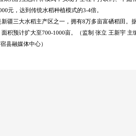
00元，达到传统水稻种植模式的3-4倍。
是新疆三大水稻主产区之一，拥有8万多亩富硒稻田。
预计扩大至700-1000亩。（监制 张立 王新宇 主编
温宿县融媒体中心）