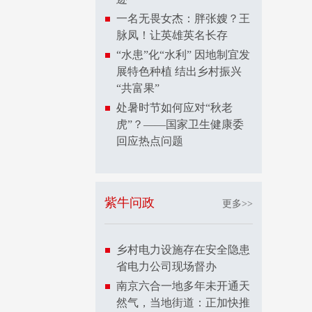
一名无畏女杰：胖张嫂？王
脉凤！让英雄英名长存
“水患”化“水利” 因地制宜发
展特色种植 结出乡村振兴
“共富果”
处暑时节如何应对“秋老
虎”？——国家卫生健康委
回应热点问题
紫牛问政
更多>>
乡村电力设施存在安全隐患
省电力公司现场督办
南京六合一地多年未开通天
然气，当地街道：正加快推