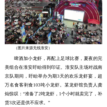
（图片来源无线淮安）
啤酒加小龙虾，再配上足球比赛，夏夜的完
美组合在淮安盱眙得到印证。淮安队主场对战南
京队期间，盱眙举办为期3天的欢乐龙虾宴，超
万名食客剥食103吨小龙虾。某龙虾馆负责人龚
灿惊叹：“准备了2吨龙虾，1个小时就卖完了，补
货3次还是供不应求。”