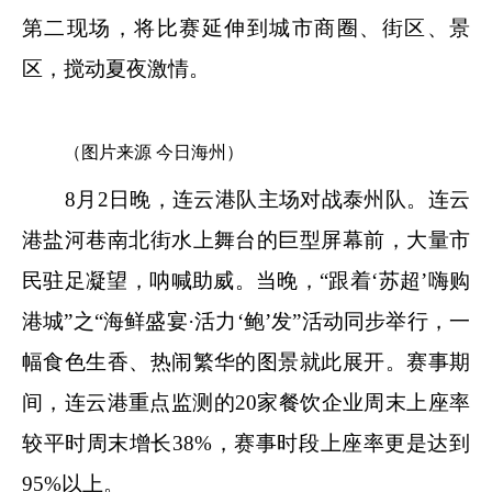
第二现场，将比赛延伸到城市商圈、街区、景
区，搅动夏夜激情。
（图片来源 今日海州）
8月2日晚，连云港队主场对战泰州队。连云
港盐河巷南北街水上舞台的巨型屏幕前，大量市
民驻足凝望，呐喊助威。当晚，“跟着‘苏超’嗨购
港城”之“海鲜盛宴·活力‘鲍’发”活动同步举行，一
幅食色生香、热闹繁华的图景就此展开。赛事期
间，连云港重点监测的20家餐饮企业周末上座率
较平时周末增长38%，赛事时段上座率更是达到
95%以上。